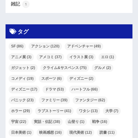
雑記
1
タグ
SF
(86)
アクション
(120)
アドベンチャー
(49)
アニメ展
(3)
アメコミ
(37)
イラスト展
(3)
エロ
(1)
ガジェット
(2)
クライム&サスペンス
(75)
グルメ
(2)
コメディ
(19)
スポーツ
(6)
ディズニー
(2)
ディズニー
(17)
ドラマ
(53)
ハートフル
(66)
パニック
(23)
ファミリー
(39)
ファンタジー
(62)
ホラー
(29)
ラブストーリー
(41)
ワタシ
(13)
大学
(7)
宇宙
(22)
実話・伝記
(38)
山登り
(1)
戦争
(16)
日本美術
(1)
映画感想
(16)
現代美術
(12)
読書
(11)