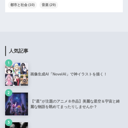
都市と社会
(10)
音楽
(29)
人気記事
1
画像生成AI「NovelAI」で神イラストを描く！
2
【”星”が主題のアニメ８作品】美麗な星空＆宇宙と綺
麗な物語を眺めてまったりしませんか？
3