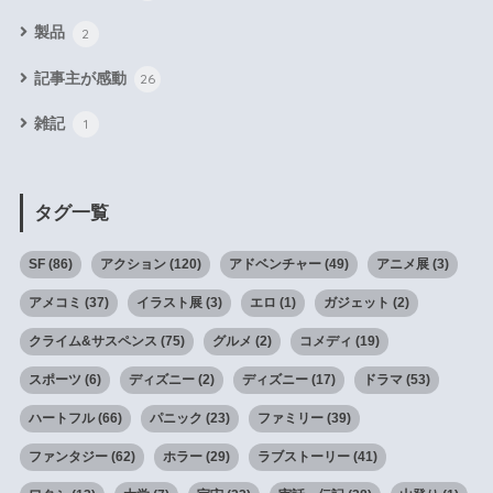
製品
2
記事主が感動
26
雑記
1
タグ一覧
SF
(86)
アクション
(120)
アドベンチャー
(49)
アニメ展
(3)
アメコミ
(37)
イラスト展
(3)
エロ
(1)
ガジェット
(2)
クライム&サスペンス
(75)
グルメ
(2)
コメディ
(19)
スポーツ
(6)
ディズニー
(2)
ディズニー
(17)
ドラマ
(53)
ハートフル
(66)
パニック
(23)
ファミリー
(39)
ファンタジー
(62)
ホラー
(29)
ラブストーリー
(41)