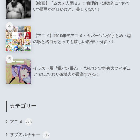
【映画】『ムカデ人間２』：倫理的・道徳的に“ヤバ
い”描写がグロいけど、美しくない！
4
【アニメ】2010年代アニメ・カバーソングまとめ：恋
の歌と名曲がとっても嬉しい名作いっぱい！
5
イラスト展『嫌パン展7』："おパンツ等身大フィギュ
ア"のこだわり破壊力が最高すぎる！
カテゴリー
アニメ
229
サブカルチャー
105