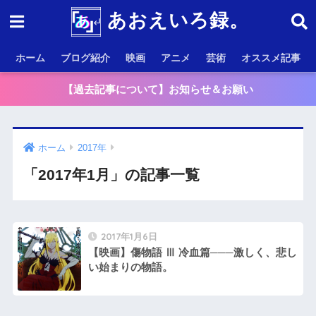
あおえいろ録。
ホーム
ブログ紹介
映画
アニメ
芸術
オススメ記事
【過去記事について】お知らせ＆お願い
ホーム
2017年
「2017年1月」の記事一覧
2017年1月6日
【映画】傷物語 Ⅲ 冷血篇───激しく、悲し
い始まりの物語。