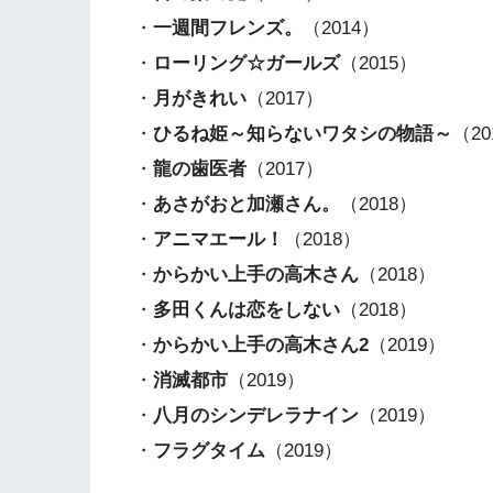
・
一週間フレンズ。
（2014）
・
ローリング☆ガールズ
（2015）
・
月がきれい
（2017）
・
ひるね姫～知らないワタシの物語～
（20
・
龍の歯医者
（2017）
・
あさがおと加瀬さん。
（2018）
・
アニマエール！
（2018）
・
からかい上手の高木さん
（2018）
・
多田くんは恋をしない
（2018）
・
からかい上手の高木さん2
（2019）
・
消滅都市
（2019）
・
八月のシンデレラナイン
（2019）
・
フラグタイム
（2019）