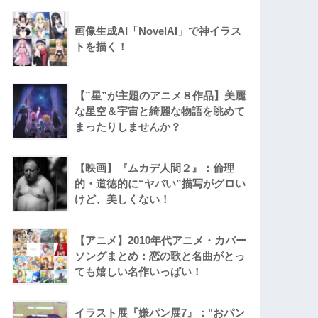
画像生成AI「NovelAI」で神イラス
トを描く！
【”星”が主題のアニメ８作品】美麗
な星空＆宇宙と綺麗な物語を眺めて
まったりしませんか？
【映画】『ムカデ人間２』：倫理
的・道徳的に“ヤバい”描写がグロい
けど、美しくない！
【アニメ】2010年代アニメ・カバー
ソングまとめ：恋の歌と名曲がとっ
ても嬉しい名作いっぱい！
イラスト展『嫌パン展7』："おパン