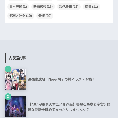
日本美術
(1)
映画感想
(16)
現代美術
(12)
読書
(11)
都市と社会
(10)
音楽
(29)
人気記事
1
画像生成AI「NovelAI」で神イラストを描く！
2
【”星”が主題のアニメ８作品】美麗な星空＆宇宙と綺
麗な物語を眺めてまったりしませんか？