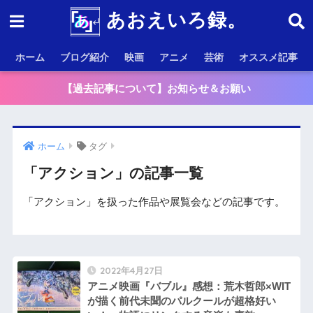
あおえいろ録。
ホーム
ブログ紹介
映画
アニメ
芸術
オススメ記事
【過去記事について】お知らせ＆お願い
ホーム
タグ
「アクション」の記事一覧
「アクション」を扱った作品や展覧会などの記事です。
2022年4月27日
アニメ映画『バブル』感想：荒木哲郎×WIT
が描く前代未聞のパルクールが超格好い