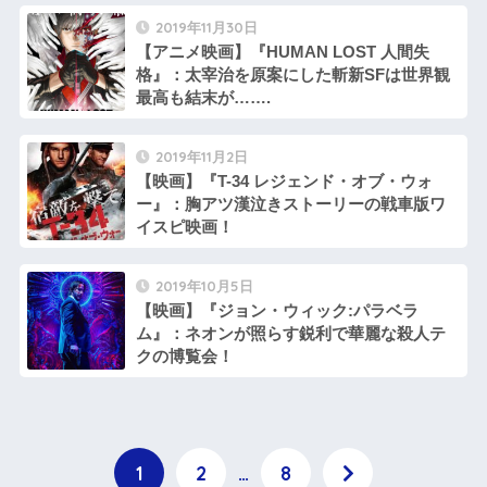
2019年11月30日
【アニメ映画】『HUMAN LOST 人間失
格』：太宰治を原案にした斬新SFは世界観
最高も結末が…….
2019年11月2日
【映画】『T-34 レジェンド・オブ・ウォ
ー』：胸アツ漢泣きストーリーの戦車版ワ
イスピ映画！
2019年10月5日
【映画】『ジョン・ウィック:パラベラ
ム』：ネオンが照らす鋭利で華麗な殺人テ
クの博覧会！
1
2
…
8