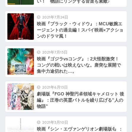
い！ 物語にリンクする音楽も素敵♪
2021年7月24日
映画『ブラック・ウィドウ』：MCU敏腕エ
ージェントの過去編！スパイ映画×アクショ
ンのドラマ風！
2021年7月13日
映画『ゴジラvsコング』：2大怪獣激突！
コングの戦いは映えないな。唐突な展開で
集中力途切れた…。
2021年6月13日
劇場版『FGO 神聖円卓領域キャメロット 後
編』：圧巻の英霊バトルを繰り広げる”人の
物語”
2021年3月10日
映画『シン・エヴァンゲリオン劇場版𝄇』：