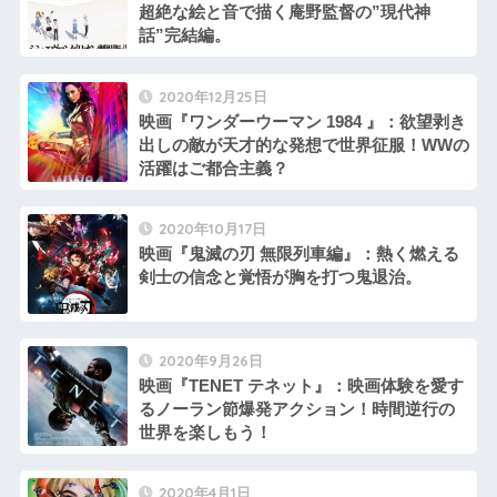
超絶な絵と音で描く庵野監督の”現代神
話”完結編。
2020年12月25日
映画『ワンダーウーマン 1984 』：欲望剥き
出しの敵が天才的な発想で世界征服！WWの
活躍はご都合主義？
2020年10月17日
映画『鬼滅の刃 無限列車編』：熱く燃える
剣士の信念と覚悟が胸を打つ鬼退治。
2020年9月26日
映画『TENET テネット』：映画体験を愛す
るノーラン節爆発アクション！時間逆行の
世界を楽しもう！
2020年4月1日