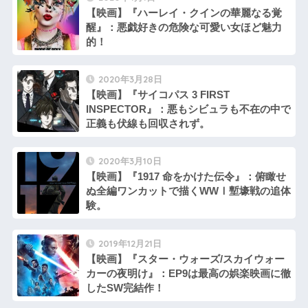
【映画】『ハーレイ・クインの華麗なる覚
醒』：悪戯好きの危険な可愛い女ほど魅力
的！
2020年3月28日
【映画】『サイコパス 3 FIRST
INSPECTOR』：悪もシビュラも不在の中で
正義も伏線も回収されず。
2020年3月10日
【映画】『1917 命をかけた伝令』：俯瞰せ
ぬ全編ワンカットで描くWWⅠ塹壕戦の追体
験。
2019年12月21日
【映画】『スター・ウォーズ/スカイウォー
カーの夜明け』：EP9は最高の娯楽映画に徹
したSW完結作！