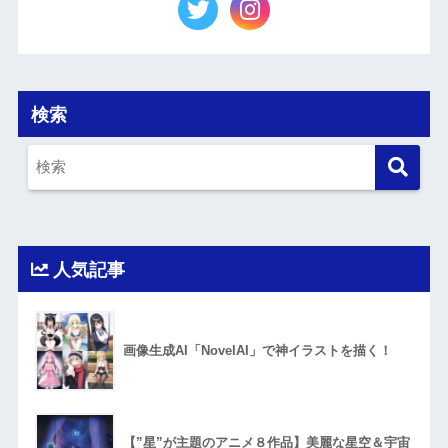
検索
人気記事
画像生成AI「NovelAI」で神イラストを描く！
【”星”が主題のアニメ８作品】美麗な星空＆宇宙