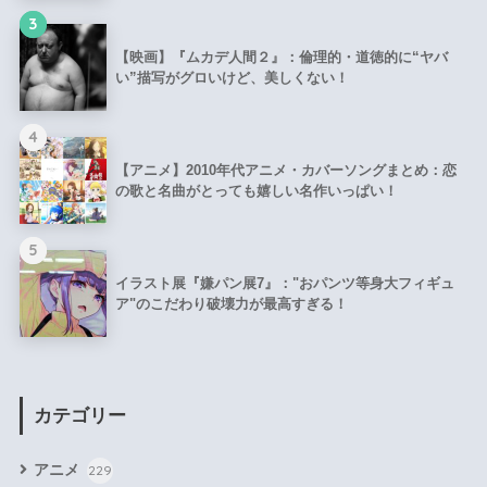
3
【映画】『ムカデ人間２』：倫理的・道徳的に“ヤバ
い”描写がグロいけど、美しくない！
4
【アニメ】2010年代アニメ・カバーソングまとめ：恋
の歌と名曲がとっても嬉しい名作いっぱい！
5
イラスト展『嫌パン展7』："おパンツ等身大フィギュ
ア"のこだわり破壊力が最高すぎる！
カテゴリー
アニメ
229