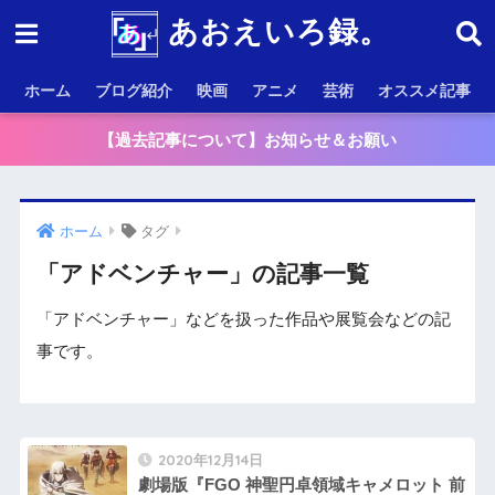
あおえいろ録。
ホーム
ブログ紹介
映画
アニメ
芸術
オススメ記事
【過去記事について】お知らせ＆お願い
ホーム
タグ
「アドベンチャー」の記事一覧
「アドベンチャー」などを扱った作品や展覧会などの記
事です。
2020年12月14日
劇場版『FGO 神聖円卓領域キャメロット 前