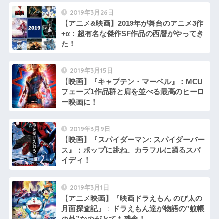
2019年3月26日
【アニメ&映画】2019年が舞台のアニメ3作
+α：超有名な傑作SF作品の西暦がやってき
た！
2019年3月15日
【映画】『キャプテン・マーベル』：MCU
フェーズ1作品群と肩を並べる最高のヒーロ
ー映画に！
2019年3月9日
【映画】『スパイダーマン: スパイダーバー
ス』：ポップに跳ね、カラフルに踊るスパ
イディ！
2019年3月1日
【アニメ映画】『映画ドラえもん のび太の
月面探査記』：ドラえもん達が物語の”蚊帳
の外”なのがとても残念！