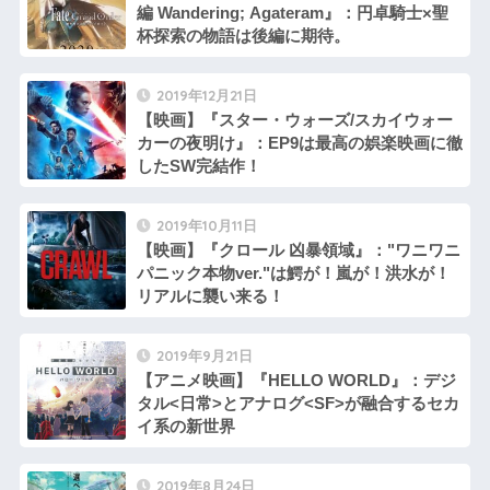
編 Wandering; Agateram』：円卓騎士×聖
杯探索の物語は後編に期待。
2019年12月21日
【映画】『スター・ウォーズ/スカイウォー
カーの夜明け』：EP9は最高の娯楽映画に徹
したSW完結作！
2019年10月11日
【映画】『クロール 凶暴領域』："ワニワニ
パニック本物ver."は鰐が！嵐が！洪水が！
リアルに襲い来る！
2019年9月21日
【アニメ映画】『HELLO WORLD』：デジ
タル<日常>とアナログ<SF>が融合するセカ
イ系の新世界
2019年8月24日