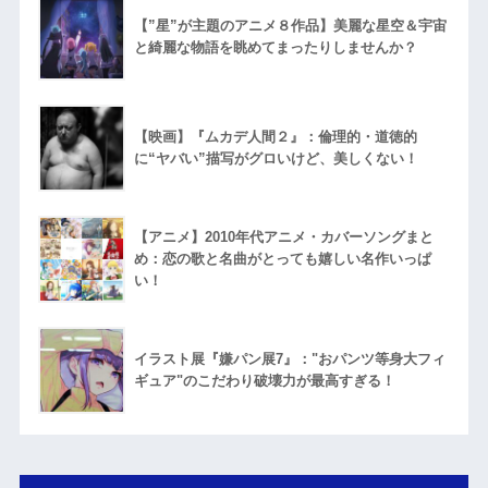
【”星”が主題のアニメ８作品】美麗な星空＆宇宙
と綺麗な物語を眺めてまったりしませんか？
【映画】『ムカデ人間２』：倫理的・道徳的
に“ヤバい”描写がグロいけど、美しくない！
【アニメ】2010年代アニメ・カバーソングまと
め：恋の歌と名曲がとっても嬉しい名作いっぱ
い！
イラスト展『嫌パン展7』："おパンツ等身大フィ
ギュア"のこだわり破壊力が最高すぎる！