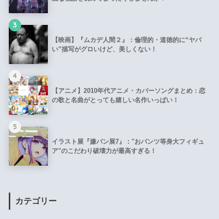
3
【映画】『ムカデ人間２』：倫理的・道徳的に“ヤバ
い”描写がグロいけど、美しくない！
4
【アニメ】2010年代アニメ・カバーソングまとめ：恋
の歌と名曲がとっても嬉しい名作いっぱい！
5
イラスト展『嫌パン展7』："おパンツ等身大フィギュ
ア"のこだわり破壊力が最高すぎる！
カテゴリー