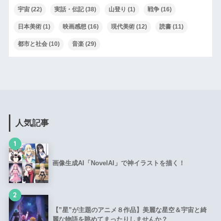
宇宙
(22)
実話・伝記
(38)
山登り
(1)
戦争
(16)
日本美術
(1)
映画感想
(16)
現代美術
(12)
読書
(11)
都市と社会
(10)
音楽
(29)
人気記事
1
画像生成AI「NovelAI」で神イラストを描く！
2
【”星”が主題のアニメ８作品】美麗な星空＆宇宙と綺
麗な物語を眺めてまったりしませんか？