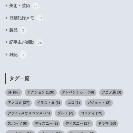
美術・芸術
72
行動記録メモ
59
製品
2
記事主が感動
26
雑記
1
タグ一覧
SF
(86)
アクション
(120)
アドベンチャー
(49)
アニメ展
(3)
アメコミ
(37)
イラスト展
(3)
エロ
(1)
ガジェット
(2)
クライム&サスペンス
(75)
グルメ
(2)
コメディ
(19)
スポーツ
(6)
ディズニー
(2)
ディズニー
(17)
ドラマ
(53)