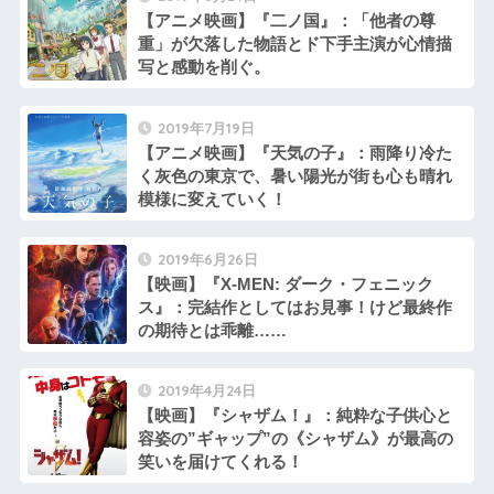
【アニメ映画】『二ノ国』：「他者の尊
重」が欠落した物語とド下手主演が心情描
写と感動を削ぐ。
2019年7月19日
【アニメ映画】『天気の子』：雨降り冷た
く灰色の東京で、暑い陽光が街も心も晴れ
模様に変えていく！
2019年6月26日
【映画】『X-MEN: ダーク・フェニック
ス』：完結作としてはお見事！けど最終作
の期待とは乖離……
2019年4月24日
【映画】『シャザム！』：純粋な子供心と
容姿の”ギャップ”の《シャザム》が最高の
笑いを届けてくれる！