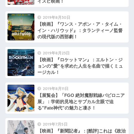
イスピ映画！
2019年8月30日
【映画】『ワンス・アポン・ア・タイム・
イン・ハリウッド』：タランティーノ監督
の現代版の西部劇！
2019年8月23日
【映画】『ロケットマン』：エルトン・ジ
ョンの”愛”を求めた人生を名曲で描くミュ
ージカル！
2019年8月11日
【展覧会】「FGO 絶対魔獣戦線バビロニア
展」：学術的見地とサブカル主眼で迫
る”Fate神代”の魅力と凄さ！
2019年7月5日
【映画】『新聞記者』：[酷評]これは《政治