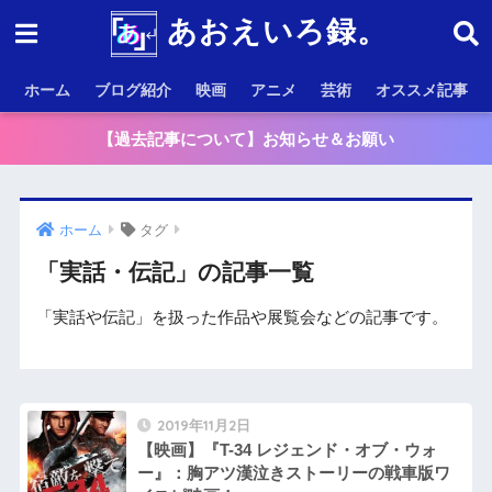
あおえいろ録。
ホーム
ブログ紹介
映画
アニメ
芸術
オススメ記事
【過去記事について】お知らせ＆お願い
ホーム
タグ
「実話・伝記」の記事一覧
「実話や伝記」を扱った作品や展覧会などの記事です。
2019年11月2日
【映画】『T-34 レジェンド・オブ・ウォ
ー』：胸アツ漢泣きストーリーの戦車版ワ