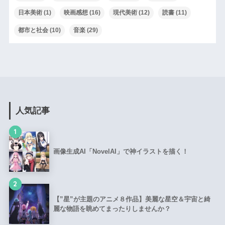
日本美術
(1)
映画感想
(16)
現代美術
(12)
読書
(11)
都市と社会
(10)
音楽
(29)
人気記事
1
画像生成AI「NovelAI」で神イラストを描く！
2
【”星”が主題のアニメ８作品】美麗な星空＆宇宙と綺
麗な物語を眺めてまったりしませんか？