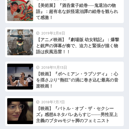
【美術展】『酒呑童子絵巻──鬼退治の物
語』：超有名な妖怪退治譚の絵巻を観られ
て感激！
2019年2月8日
【アニメ映画】『劇場版 幼女戦記』：爆撃
と銃声の弾幕が奏で、迫力と緊張が描く物
語は疾風迅雷！！
2018年11月13日
【映画】『ボヘミアン・ラプソディ』：心
を揺さぶり“熱狂”の渦に巻き込む最高の音
楽映画！
2018年7月7日
【映画】『バトル・オブ・ザ・セクシー
ズ』感想&ネタバレあらすじ───男性至上
主義のブタvsモジャ脚のフェミニスト