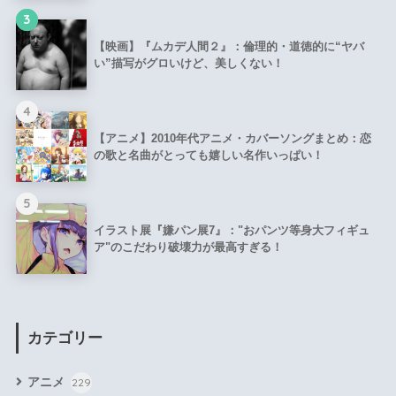
3
【映画】『ムカデ人間２』：倫理的・道徳的に“ヤバ
い”描写がグロいけど、美しくない！
4
【アニメ】2010年代アニメ・カバーソングまとめ：恋
の歌と名曲がとっても嬉しい名作いっぱい！
5
イラスト展『嫌パン展7』："おパンツ等身大フィギュ
ア"のこだわり破壊力が最高すぎる！
カテゴリー
アニメ
229