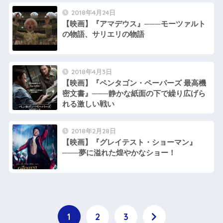
2018年4月24日
【映画】『アマデウス』───モーツァルト
の物語、サリエリの物語
2018年4月3日
【映画】『ペンタゴン・ペーパーズ 最高機
密文書』───静かな紙面の下で繰り広げら
れる激しい戦い
2018年2月28日
【映画】『グレイテスト・ショーマン』
───夢に溢れた煌やかなショー！
1
2
3