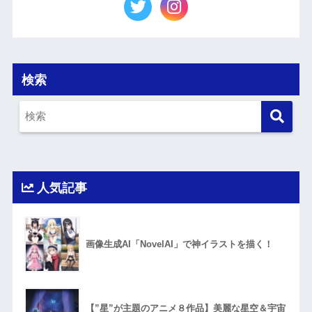
検索
人気記事
画像生成AI「NovelAI」で神イラストを描く！
【”星”が主題のアニメ８作品】美麗な星空＆宇宙