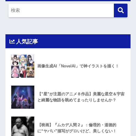
人気記事
画像生成AI「NovelAI」で神イラストを描く！
【”星”が主題のアニメ８作品】美麗な星空＆宇宙
と綺麗な物語を眺めてまったりしませんか？
【映画】『ムカデ人間２』：倫理的・道徳的
に“ヤバい”描写がグロいけど、美しくない！