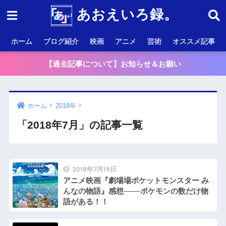
あおえいろ録。
ホーム
ブログ紹介
映画
アニメ
芸術
オススメ記事
【過去記事について】お知らせ＆お願い
ホーム
2018年
「2018年7月」の記事一覧
2018年7月19日
アニメ映画『劇場場ポケットモンスター み
んなの物語』感想───ポケモンの数だけ物
語がある！！