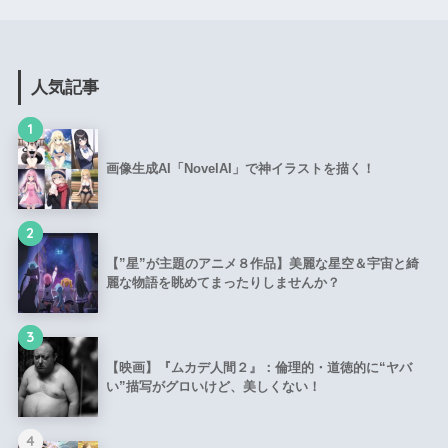
人気記事
1
画像生成AI「NovelAI」で神イラストを描く！
2
【”星”が主題のアニメ８作品】美麗な星空＆宇宙と綺
麗な物語を眺めてまったりしませんか？
3
【映画】『ムカデ人間２』：倫理的・道徳的に“ヤバ
い”描写がグロいけど、美しくない！
4