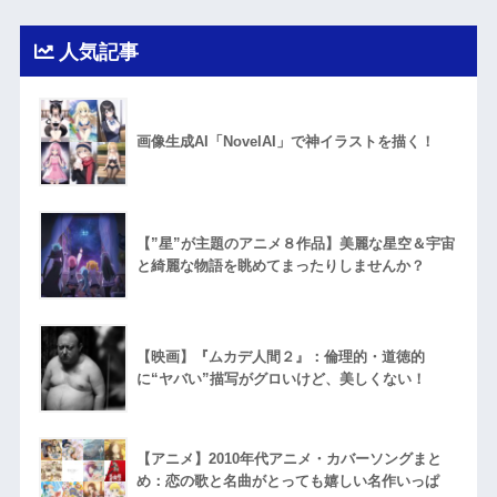
人気記事
画像生成AI「NovelAI」で神イラストを描く！
【”星”が主題のアニメ８作品】美麗な星空＆宇宙
と綺麗な物語を眺めてまったりしませんか？
【映画】『ムカデ人間２』：倫理的・道徳的
に“ヤバい”描写がグロいけど、美しくない！
【アニメ】2010年代アニメ・カバーソングまと
め：恋の歌と名曲がとっても嬉しい名作いっぱ