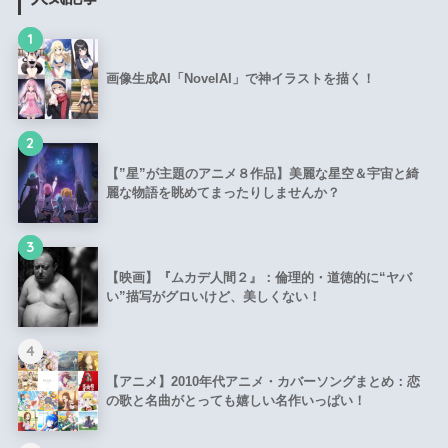
1
画像生成AI「NovelAI」で神イラストを描く！
2
【”星”が主題のアニメ８作品】美麗な星空＆宇宙と綺
麗な物語を眺めてまったりしませんか？
3
【映画】『ムカデ人間２』：倫理的・道徳的に“ヤバ
い”描写がグロいけど、美しくない！
4
【アニメ】2010年代アニメ・カバーソングまとめ：恋
の歌と名曲がとっても嬉しい名作いっぱい！