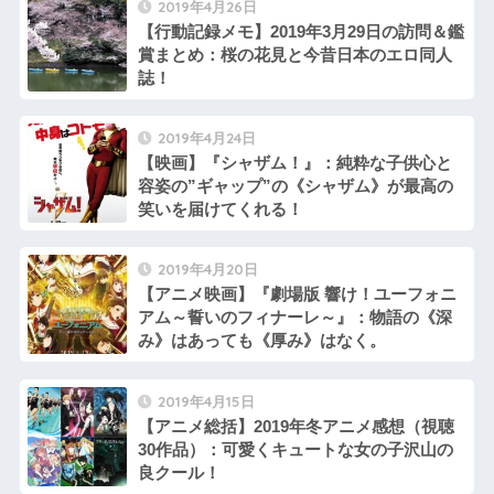
2019年4月26日
【行動記録メモ】2019年3月29日の訪問＆鑑
賞まとめ：桜の花見と今昔日本のエロ同人
誌！
2019年4月24日
【映画】『シャザム！』：純粋な子供心と
容姿の”ギャップ”の《シャザム》が最高の
笑いを届けてくれる！
2019年4月20日
【アニメ映画】『劇場版 響け！ユーフォニ
アム～誓いのフィナーレ～』：物語の《深
み》はあっても《厚み》はなく。
2019年4月15日
【アニメ総括】2019年冬アニメ感想（視聴
30作品）：可愛くキュートな女の子沢山の
良クール！