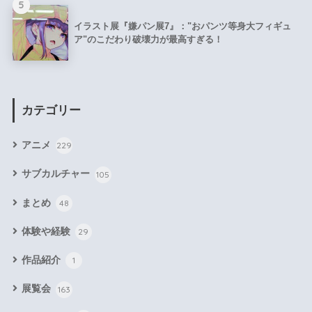
5
イラスト展『嫌パン展7』："おパンツ等身大フィギュ
ア"のこだわり破壊力が最高すぎる！
カテゴリー
アニメ
229
サブカルチャー
105
まとめ
48
体験や経験
29
作品紹介
1
展覧会
163