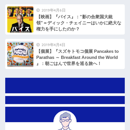
2019年4月6日
【映画】『バイス』：”影の合衆国大統
領”＝ディック・チェイニーはいかに絶大な
権力を手にしたのか？
2019年4月4日
【個展】『スズキトモコ個展 Pancakes to
Parathas ～ Breakfast Around the World
』：朝ごはんで世界を巡る旅へ！