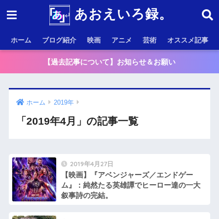
あおえいろ録。
ホーム
ブログ紹介
映画
アニメ
芸術
オススメ記事
【過去記事について】お知らせ＆お願い
ホーム
2019年
「2019年4月」の記事一覧
2019年4月27日
【映画】『アベンジャーズ／エンドゲー
ム』：純然たる英雄譚でヒーロー達の一大
叙事詩の完結。