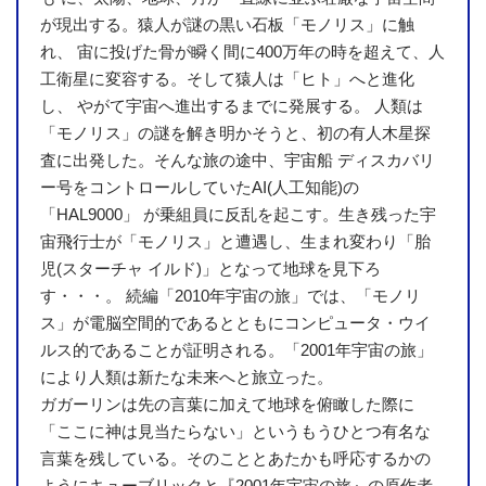
が現出する。猿人が謎の黒い石板「モノリス」に触
れ、 宙に投げた骨が瞬く間に400万年の時を超えて、人
工衛星に変容する。そして猿人は「ヒト」へと進化
し、 やがて宇宙へ進出するまでに発展する。 人類は
「モノリス」の謎を解き明かそうと、初の有人木星探
査に出発した。そんな旅の途中、宇宙船 ディスカバリ
ー号をコントロールしていたAI(人工知能)の
「HAL9000」 が乗組員に反乱を起こす。生き残った宇
宙飛行士が「モノリス」と遭遇し、生まれ変わり「胎
児(スターチャ イルド)」となって地球を見下ろ
す・・・。 続編「2010年宇宙の旅」では、「モノリ
ス」が電脳空間的であるとともにコンピュータ・ウイ
ルス的であることが証明される。「2001年宇宙の旅」
により人類は新たな未来へと旅立った。
ガガーリンは先の言葉に加えて地球を俯瞰した際に
「ここに神は見当たらない」というもうひとつ有名な
言葉を残している。そのこととあたかも呼応するかの
ようにキューブリックと『2001年宇宙の旅』の原作者