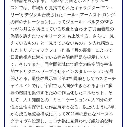
の作品を展示する。《第2章 月面とポストトゥ ルー
ス》では、市場から見捨てられたキャラクター”アン・
リー”がデジタル合成されたニール・アームスト ロング
の声のナレーションによってジュール・ベルヌのSFさ
ながら月面を彷徨っている映像と合わせて“月面着陸の
偽装を訴えたウィキリークス”も上映する。さらに「見
えているもの」と「見えていないもの」 を入れ構造に
したトリプティックフォト作品「月の裏側」によって
日常的視点に潜んでいる存在論的問題を提示してい
く。そしてまた、同空間領域にて縄文の時空間を宇宙
的マトリクスへワープさせるインスタ レーションが展
開される。最後の展示室《第3章 隠喩としてのスターチ
ャイルド》では、宇宙でも人間が生きられるように臓
器の機能を拡張するために作品化したコルセット、そ
して、人工知能とのコミュニケーションや人間外の知
性と生命を探求した作品展示となる。以上のように3章
から成る展覧会構成によって2021年の新たなパースペ
クティヴを設定し、コロナ禍に見舞われて絶対的な時