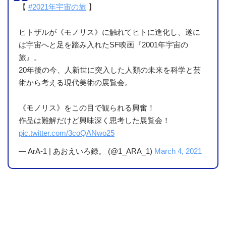
【
#2021年宇宙の旅
】
ヒトザルが《モノリス》に触れてヒトに進化し、遂に
は宇宙へと足を踏み入れたSF映画『2001年宇宙の
旅』。
20年後の今、人新世に突入した人類の未来を科学と芸
術から考える現代美術の展覧会。
《モノリス》をこの目で観られる興奮！
作品は難解だけど興味深く思考した展覧会！
pic.twitter.com/3coQANwo25
— ArA-1 | あおえいろ録。 (@1_ARA_1)
March 4, 2021