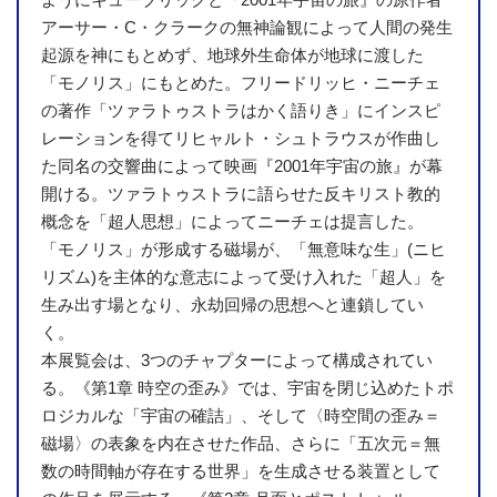
アーサー・C・クラークの無神論観によって人間の発生
起源を神にもとめず、地球外生命体が地球に渡した
「モノリス」にもとめた。フリードリッヒ・ニーチェ
の著作「ツァラトゥストラはかく語りき」にインスピ
レーションを得てリヒャルト・シュトラウスが作曲し
た同名の交響曲によって映画『2001年宇宙の旅』が幕
開ける。ツァラトゥストラに語らせた反キリスト教的
概念を「超人思想」によってニーチェは提言した。
「モノリス」が形成する磁場が、「無意味な生」(ニヒ
リズム)を主体的な意志によって受け入れた「超人」を
生み出す場となり、永劫回帰の思想へと連鎖してい
く。
本展覧会は、3つのチャプターによって構成されてい
る。《第1章 時空の歪み》では、宇宙を閉じ込めたトポ
ロジカルな「宇宙の確詰」、そして〈時空間の歪み＝
磁場〉の表象を内在させた作品、さらに「五次元＝無
数の時間軸が存在する世界」を生成させる装置として