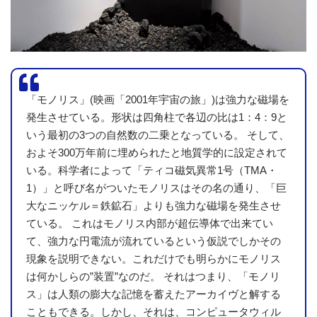
「モノリス」(映画「2001年宇宙の旅」)は強力な磁場を
発生させている。形状は四角柱で各辺の比は1：4：9と
いう最初の3つの自然数の二乗となっている。 そして、
およそ300万年前に埋められたと地質学的に設定されて
いる。科学者によって「ティコ磁気異常1号（TMA・
1）」と呼び名がついたモノリスはその名の通り、「巨
大なニッケル＝鉄鉱石」よりも強力な磁場を発生させ
ている。 これはモノリス内部が超伝導体で出来てい
て、強力な円電流が流れているという仮説でしかその
現象を説明できない。これだけでも明らかにモノリス
は何かしらの”装置”なのだ。 それはつまり、「モノリ
ス」は人類の膨大な記憶を蓄えたアーカイヴと解する
こともできる。しかし、それは、コンピュータウィル