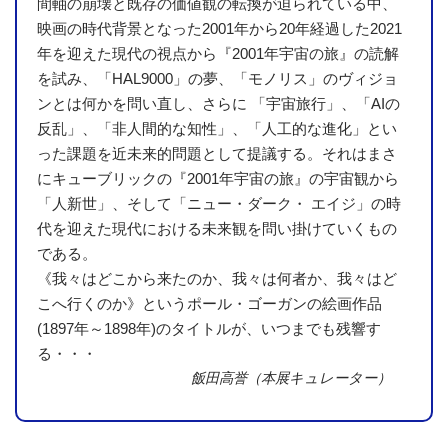
間軸の崩壊と既存の価値観の転換が迫られている中、
映画の時代背景となった2001年から20年経過した2021
年を迎えた現代の視点から『2001年宇宙の旅』の読解
を試み、「HAL9000」の夢、「モノリス」のヴィジョ
ンとは何かを問い直し、さらに 「宇宙旅行」、「AIの
反乱」、「非人間的な知性」、「人工的な進化」とい
った課題を近未来的問題として提議する。それはまさ
にキューブリックの『2001年宇宙の旅』の宇宙観から
「人新世」、そして「ニュー・ダーク・ エイジ」の時
代を迎えた現代における未来観を問い掛けていくもの
である。
《我々はどこから来たのか、我々は何者か、我々はど
こへ行くのか》というポール・ゴーガンの絵画作品
(1897年～1898年)のタイトルが、いつまでも残響す
る・・・
飯田高誉（本展キュレーター）