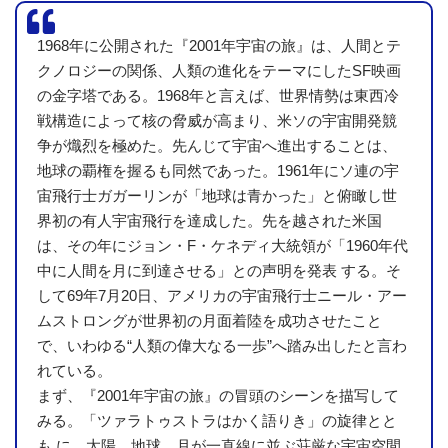
1968年に公開された『2001年宇宙の旅』は、人間とテ
クノロジーの関係、人類の進化をテーマにしたSF映画
の金字塔である。1968年と言えば、世界情勢は東西冷
戦構造によって核の脅威が高まり、米ソの宇宙開発競
争が熾烈を極めた。先んじて宇宙へ進出することは、
地球の覇権を握るも同然であった。1961年にソ連の宇
宙飛行士ガガーリンが「地球は青かった」と俯瞰し世
界初の有人宇宙飛行を達成した。先を越された米国
は、その年にジョン・F・ケネディ大統領が「1960年代
中に人間を月に到達させる」との声明を発表 する。そ
して69年7月20日、アメリカの宇宙飛行士ニール・アー
ムストロングが世界初の月面着陸を成功させたこと
で、いわゆる“人類の偉大なる一歩”へ踏み出したと言わ
れている。
まず、『2001年宇宙の旅』の冒頭のシーンを描写して
みる。「ツァラトゥストラはかく語りき」の旋律とと
も に、太陽、地球、月が一直線に並ぶ荘厳な宇宙空間