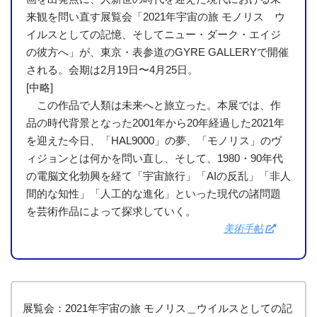
来観を問い直す展覧会「2021年宇宙の旅 モノリス ウ
イルスとしての記憶、そしてニュー・ダーク・エイジ
の彼方へ」が、東京・表参道のGYRE GALLERYで開催
される。会期は2月19日〜4月25日。
[中略]
この作品で人類は未来へと旅立った。本展では、作
品の時代背景となった2001年から20年経過した2021年
を迎えた今日、「HAL9000」の夢、「モノリス」のヴ
ィジョンとは何かを問い直し、そして、1980・90年代
の電脳文化勃興を経て「宇宙旅行」「AIの反乱」「非人
間的な知性」「人工的な進化」といった現代の諸問題
を芸術作品によって探求していく。
美術手帖
展覧会：2021年宇宙の旅 モノリス＿ウイルスとしての記