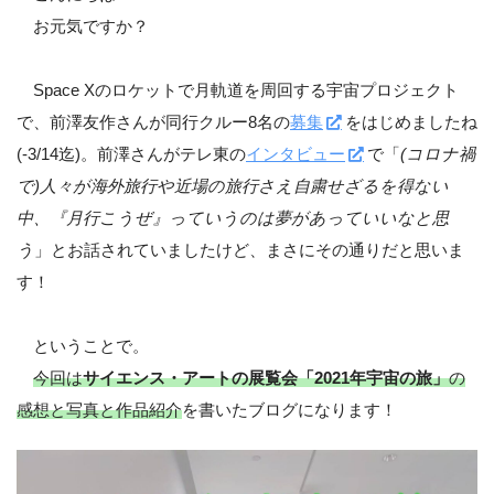
お元気ですか？
Space Xのロケットで月軌道を周回する宇宙プロジェクト
で、前澤友作さんが同行クルー8名の
募集
をはじめましたね
(-3/14迄)。前澤さんがテレ東の
インタビュー
で「
(コロナ禍
で)人々が海外旅行や近場の旅行さえ自粛せざるを得ない
中、『月行こうぜ』っていうのは夢があっていいなと思
う
」とお話されていましたけど、まさにその通りだと思いま
す！
ということで。
今回は
サイエンス・アートの展覧会「2021年宇宙の旅」
の
感想と写真と作品紹介
を書いたブログになります！