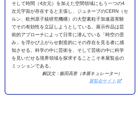
そして時間（4次元）を加えた空間領域にもう一つの4
次元宇宙が存在すると主張し、ジュネーブのCERN（セ
ルン、欧州原子核研究機構）の大型素粒子加速器実験
でその有効性を立証しようとしている。展示作品は芸
術的アプローチによって日常に潜んでいる「時空の歪
み」を浮かび上がらせ創造的にその存在を見る者に感
知させる。科学の中に芸術を、そして芸術の中に科学
を見いだせる境界領域を探求することこそ本展覧会の
ミッションである。
解説文：飯田高誉（本展キュレーター）
展覧会サイト