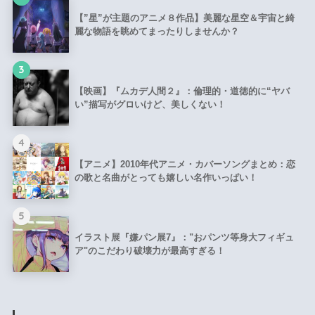
【”星”が主題のアニメ８作品】美麗な星空＆宇宙と綺
麗な物語を眺めてまったりしませんか？
3
【映画】『ムカデ人間２』：倫理的・道徳的に“ヤバ
い”描写がグロいけど、美しくない！
4
【アニメ】2010年代アニメ・カバーソングまとめ：恋
の歌と名曲がとっても嬉しい名作いっぱい！
5
イラスト展『嫌パン展7』："おパンツ等身大フィギュ
ア"のこだわり破壊力が最高すぎる！