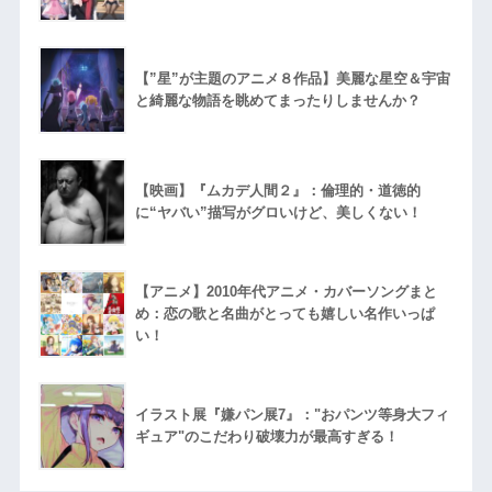
【”星”が主題のアニメ８作品】美麗な星空＆宇宙
と綺麗な物語を眺めてまったりしませんか？
【映画】『ムカデ人間２』：倫理的・道徳的
に“ヤバい”描写がグロいけど、美しくない！
【アニメ】2010年代アニメ・カバーソングまと
め：恋の歌と名曲がとっても嬉しい名作いっぱ
い！
イラスト展『嫌パン展7』："おパンツ等身大フィ
ギュア"のこだわり破壊力が最高すぎる！