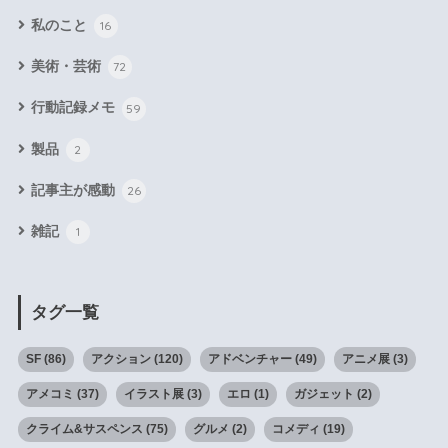
私のこと
16
美術・芸術
72
行動記録メモ
59
製品
2
記事主が感動
26
雑記
1
タグ一覧
SF
(86)
アクション
(120)
アドベンチャー
(49)
アニメ展
(3)
アメコミ
(37)
イラスト展
(3)
エロ
(1)
ガジェット
(2)
クライム&サスペンス
(75)
グルメ
(2)
コメディ
(19)