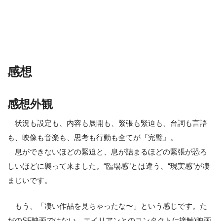
感想
感想外観
状況も設定も、内容も展開も、緊張も緊迫も、台詞も言語
も、映像も音楽も、思考も行動も全てが『完璧』。
息ができないほどの緊迫と、息が詰まるほどの緊張が恐ろ
しいほどに襲って来ました。“臨場感”とは違う、“現実感”が凄
まじいです。
もう、「凄い作品を見ちゃったな〜」という感じです。た
だのSF映画ではない、エイリアンとのコンタクト(=接触)映画