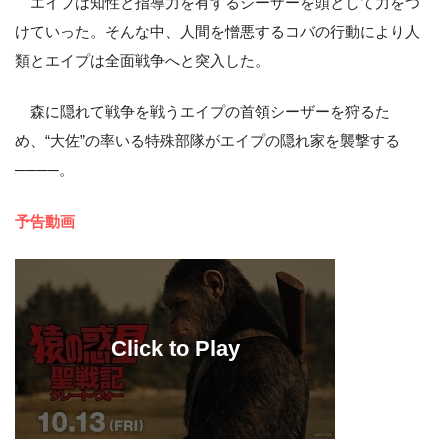
エイプは知性と指導力を有するシーザーを頭として力をつ
けていった。そんな中、人間を憎悪するコバの行動により人
類とエイプは全面戦争へと突入した。
森に隠れて戦争を戦うエイプの首領シーザーを狩るた
め、“大佐”の率いる特殊部隊がエイプの隠れ家を襲撃する
────。
予告動画