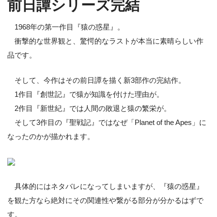
前日譚シリーズ完結
1968年の第一作目『猿の惑星』。
衝撃的な世界観と、驚愕的なラストが本当に素晴らしい作
品です。
そして、今作はその前日譚を描く新3部作の完結作。
1作目『創世記』で猿が知識を付けた理由が。
2作目『新世紀』では人間の敗退と猿の繁栄が。
そして3作目の『聖戦記』ではなぜ「Planet of the Apes」に
なったのかが描かれます。
具体的にはネタバレになってしまいますが、『猿の惑星』
を観た方なら絶対にその関連性や繋がる部分が分かるはずで
す。