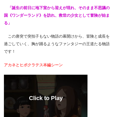
「誕生の前日に地下室から迎えが現れ、そのまま不思議の
国《ワンダーランド》を訪れ、救世の少女として冒険が始ま
る」
この唐突で突拍子もない物語の幕開けから、冒険と成長を
過ごしていく、胸が踊るようなファンタジーの王道たる物語
です！
アカネとヒポクラテス本編シーン