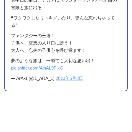
誕生日の前日、アカネは《ワンダーランド》へ奇跡の
冒険と旅に出る！
❝ワクワクしたりトキメいたり、皆んな忘れちゃって
る❞
ファンタジーの王道！
子供へ、空想の入り口に誘う！
大人へ、忘失の子供心を呼び覚ます！
夢のような旅は、一瞬でも大切な思い出！
pic.twitter.com/AjhAL9PjkG
— ArA-1 (@1_ARA_1)
2019年5月8日