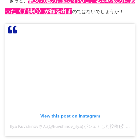
彼女の魅力に惹かれるし、忘却の彼方にあ
きっと、
った《子供心》が顔を出す
のではないでしょうか！
View this post on Instagram
Ilya Kuvshinovさん(@kuvshinov_ilya)がシェアした投稿
–
201