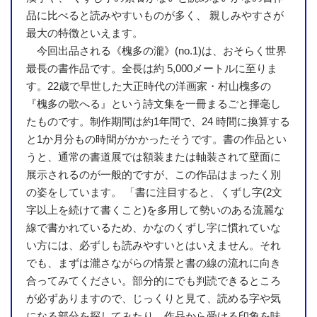
品に比べると読みやすいものが多く、 親しみやすさが
最大の特徴といえます。
今回出品される《槐多の瀧》(no.1)は、おそらく世界
最長の書作品です。全長は約 5,000メートルに至りま
す。22歳で早世した大正時代の洋画家・村山槐多の
『槐多の歌へる』という詩文集を一冊まるごと揮毫し
たものです。制作期間は約1年間で、24 時間に換算する
と1か月分もの時間がかかったそうです。書の作品とい
うと、通常の書道展では額装または軸装されて壁面に
展示されるのが一般的ですが、この作品はまったく別
の姿をしています。 「書に注目すると、くずし字(2文
字以上を続けて書くこと)を多用して勢いのある流麗な
線で書かれているため、かなのくずし字に慣れていな
い方には、必ずしも読みやすいとはいえません。それ
でも、まずは瀧さながらの情景と書の線の流れに向き
合ってみてください。部分的にでも判読できるところ
が必ずありますので、じっくりと見て、読める字や気
になる部分を探してみたり、作品から受ける印象を味