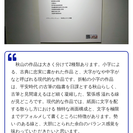
槐多の瀧 [村山槐多『槐多の歌へる』]
作品名：
制作年：2014
秋山の作品は大きく分けて2種類あります。小字によ
る、古典に忠実に書かれた作品 と、大字がなや中字が
なと呼ばれる現代的な作品です。折帖の小字の作品
は、平安時代 の古筆の臨書を日課とする秋山らしく、
古筆と見間違えるほど細く凝縮した、緊張感 溢れる線
が見どころです。現代的な作品では、紙面に文字を配
する散らし方における 独特な画面構成と、文字を極限
までデフォルメして書くところに特徴があります。勢
い のある線と、大胆にとられた余白のバランス感覚を
味わっていただきたいと思います。