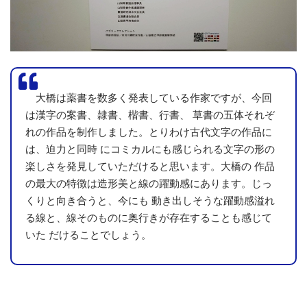
久方の [紀友則]
作品名：
制作年：2018
備考：
大橋は薬書を数多く発表している作家ですが、今回
は漢字の案書、隷書、楷書、行書、 草書の五体それぞ
れの作品を制作しました。とりわけ古代文字の作品に
は、迫力と同時 にコミカルにも感じられる文字の形の
楽しさを発見していただけると思います。大橋の 作品
の最大の特徴は造形美と線の躍動感にあります。じっ
くりと向き合うと、今にも 動き出しそうな躍動感溢れ
る線と、線そのものに奥行きが存在することも感じて
いた だけることでしょう。