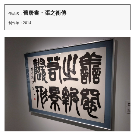
舊唐書・張之衡傳
作品名：
制作年：2014