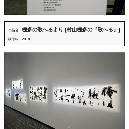
槐多の歌へるより [村山槐多の『歌へる』]
作品名：
制作年：2018