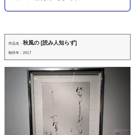
5,000メートルの「書」ってヤバくないですか！？
秋風の [読み人知らず]
読む気も起きませんが、文字を見ていると「そこまで丁寧
作品名：
で綺麗じゃない」気がしました。これは量で勝負するタイプ
制作年：2017
ですか。