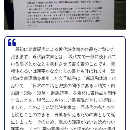
最初に金敷駸房による近代詩文書の作品をご覧いた
だきます。近代詩文書とは、 現代文で一般に使われて
いる漢字とかなとを調和させて書く書のことです。調
和体あるいは漢字かな交じりの書とも呼ばれます。近
代詩文書運動を牽引した金子鴎亭は 「新調和体論」に
おいて、「日常の生活と密接の関係にある口語文・自
由詩・短歌・短章・ 翻訳詩等」を素材に書作品を制作
することを、現代にふさわしい書表現だとして提唱し
ました。このように近代詩文書は、同時代の私たちで
も読むことのできる、言葉を伝えるための書として誕
生しました。そのため、漢文の知識がないと読めない
漢字や、 くずし字の素養がないと読めないかなの書作