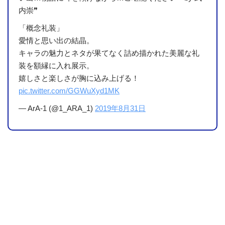
内崇❞
「概念礼装」
愛情と思い出の結晶。
キャラの魅力とネタが果てなく詰め描かれた美麗な礼
装を額縁に入れ展示。
嬉しさと楽しさが胸に込み上げる！
pic.twitter.com/GGWuXyd1MK
— ArA-1 (@1_ARA_1)
2019年8月31日