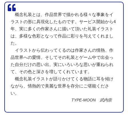
概念礼装とは、作品世界で描かれる様々な事象をイ
ラストの形に具現化したものです。サービス開始から4
年、実に多くの作家さんに描いて頂いた礼装イラスト
は、多様な色彩となって作品に彩りを与えてくれまし
た。
イラストから伝わってくるのは作家さんの情熱、作
品世界への愛情、そしてその礼装とゲーム中で出会っ
た自分だけの思い出。実にいろいろな思いが重ねられ
て、その色と深さを増してくれています。
概念礼装イラストが語りかけてくる物語に耳を傾け
ながら、情熱的で美麗な世界を存分にご堪能くださ
い。
TYPE-MOON 武内崇
一方で、悪かったところ。
展示会場のかなりのスペースを割いて展示してあったのは
「バレンタイン礼装」
でした。サーヴァント1騎1騎に描かれ