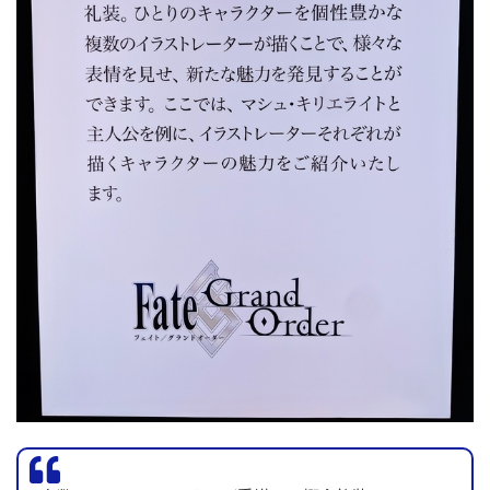
私は一切興味が無いですが
、読んでくださっている方々
の
“公共の利益”に資する
と思われるので、写真だけ貼ってお
きますね。
（誰ですか、“公序良俗”に反するとか悪口を言う
のは！）
───マシュの胸のサイズが明らかに違うのは……。まぁ、
細かい事は気にせずに、彼女の胸を愛でれば問題ないんです
けどね。