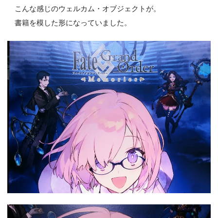
こんな感じのウェルカム・オブジェクトが。
マシュがめっちゃ可愛かった！
書籍を模した形になっていました。
額縁に収められたマシュの概念礼装がめっちゃ綺麗で可愛
かったです！
いやぁ元々可愛いマシュ・キリエライトさんですが、綺麗
なイラストが大きく高精細に印刷されて展示されていて、も
う最高でした！
イメージカラーが「紫」で統一されている
のが良い！
彼女の薄紫色の髪の毛はとっても綺麗だし、洋服でも和服
でも甲冑?でも紫色を基調としているのが統一感あるし格好い
いしで最高です！ アメジストのように透明な瞳が美しい
し、ピョコンと伸びたアホ毛がヒロインだし、何よりも「メ
ガネっ娘」は正義です！！