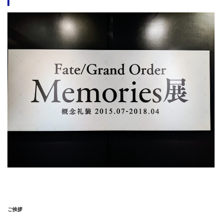
リアルで展示されている
というのが印象的でした。
やっぱり、リアルな展示というのは素晴らしいですよ！
なんだか、
2018年の「型月エイプリルフール」企画で実施
された【東京きのこ美術館】をリアルで見ている感覚
になり
ました！（美術館の観覧は
こちら
or 下ボックスから！）
ご挨拶