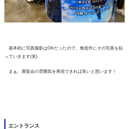
基本的に写真撮影はOKだったので、無造作にその写真を貼
っていきます(笑)
まぁ、展覧会の雰囲気を再現できれば良いと思います！
そもそも「展示」というのが最高でした！
様々な作家さんの
礼装イラストが「額縁」に入れて展示
され
ていました。
それがとっても感激！
元々は
単なる「デジタルのデータ」であるイラスト
が、印刷
されて、しかも
額縁に収められて「アナログの作品」として
エントランス
掲げられていた
のが好きでした。こうして
ゲームのデータが