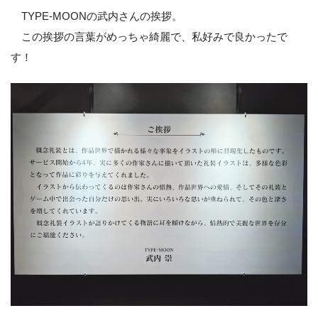
TYPE-MOONの武内さんの挨拶。
この挨拶の言葉がめっちゃ綺麗で、私好みで良かったで
す！
展示内容は個人的には「良い」と「悪い」の両方
でした。
まぁ、そもそも無課金の私がここまで楽しめているので、
それだけで感謝しなければならないんですけどね。
まず、良かったところ。
上にも挙げたように、大きく印刷されて
「額縁」に収めて展
示された礼装イラストは、とても綺麗
で可愛くて素晴らしか
ったと思います！