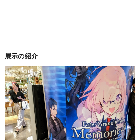
「FGO」というテーマの中で沢山の
クリエイターさんが描い
たイラストは本当に綺麗で細かくて遊び心に富んで
いて、見
ていて楽しかったです！
とは言いつつ、描かれた面白さとかネタとか名前とかキャ
ラとか、そういうファンが楽しる部分については、やっぱり
展示の紹介
プレイしている人のほうがより楽しめるんだろうなぁと思い
ました。
かなり激ムズなクイズがあったり、「バレンタイン礼装」
はキャラ名が未掲載だったりと、
「FGO愛」を確認する踏み
絵
でしたね(笑) まぁ、
「FGOを楽しんでいないユーザー」は
「捨てられて」しまいます
からね。