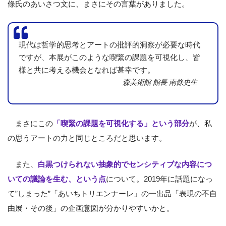
條氏のあいさつ文に、まさにその言葉がありました。
現代は哲学的思考とアートの批評的洞察が必要な時代
ですが、本展がこのような喫緊の課題を可視化し、皆
様と共に考える機会となれば甚幸です。
森美術館 館長 南條史生
まさにこの
「喫緊の課題を可視化する」という部分
が、私
の思うアートの力と同じところだと思います。
また、
白黒つけられない抽象的でセンシティブな内容につ
いての議論を生む、という点
について。2019年に話題になっ
て”しまった”「あいちトリエンナーレ」の一出品「表現の不自
由展・その後」の企画意図が分かりやすいかと。