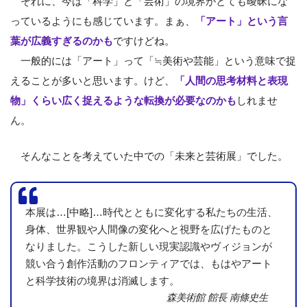
それに、今は「科学」と「芸術」の境界がとても曖昧にな
っているようにも感じています。まぁ、
「アート」という言
葉が広義すぎるのかも
ですけどね。
一般的には「アート」って「≒美術や芸能」という意味で捉
えることが多いと思います。けど、
「人間の思考材料と表現
物」くらい広く捉えるような転換が必要なのかも
しれませ
ん。
そんなことを考えていた中での「未来と芸術展」でした。
本展は…[中略]…時代とともに変化する私たちの生活、
身体、世界観や人間像の変化へと視野を広げたものと
なりました。こうした新しい現実認識やヴィジョンが
競い合う創作活動のフロンティアでは、もはやアート
と科学技術の境界は消滅します。
森美術館 館長 南條史生