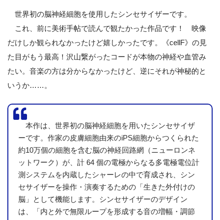
世界初の脳神経細胞を使用したシンセサイザーです。
これ、前に美術手帖で読んで観たかった作品です！ 映像
だけしか観られなかったけど嬉しかったです。《cellF》の見
た目がもう最高！沢山繋がったコードが本物の神経や血管み
たい。音楽の方は分からなかったけど、逆にそれが神秘的と
いうか……。
本作は、世界初の脳神経細胞を用いたシンセサイザ
ーです。作家の皮膚細胞由来のiPS細胞からつくられた
約10万個の細胞を含む脳の神経回路網（ニューロンネ
ットワーク）が、計 64 個の電極からなる多電極電位計
測システムを内蔵したシャーレの中で育成され、シン
セサイザーを操作・演奏するための「生きた外付けの
脳」として機能します。シンセサイザーのデザイン
は、「内と外で無限ループを形成する音の増幅・調節