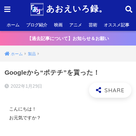
あおえいろ録。
ホーム
ブログ紹介
映画
アニメ
芸術
オススメ記事
【過去記事について】お知らせ＆お願い
ホーム
製品
Googleから“ポテチ”を貰った！
2022年1月29日
こんにちは！
お元気ですか？