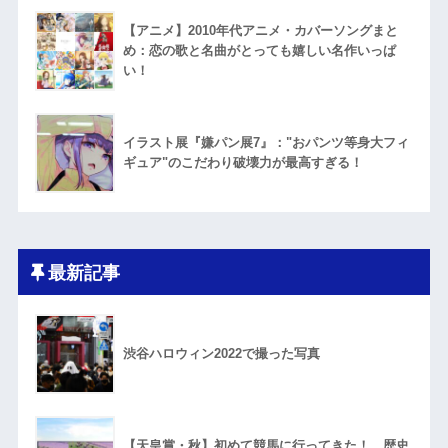
【アニメ】2010年代アニメ・カバーソングまと
め：恋の歌と名曲がとっても嬉しい名作いっぱ
い！
イラスト展『嫌パン展7』："おパンツ等身大フィ
ギュア"のこだわり破壊力が最高すぎる！
最新記事
渋谷ハロウィン2022で撮った写真
【天皇賞・秋】初めて競馬に行ってきた！ 歴史