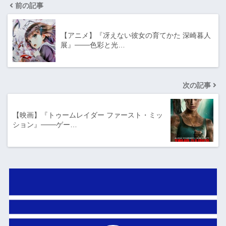
前の記事
【アニメ】『冴えない彼女の育てかた 深崎暮人
展』───色彩と光…
次の記事
【映画】『トゥームレイダー ファースト・ミッ
ション』───ゲー…