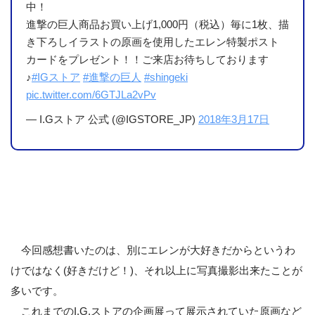
中！
進撃の巨人商品お買い上げ1,000円（税込）毎に1枚、描
き下ろしイラストの原画を使用したエレン特製ポスト
カードをプレゼント！！ご来店お待ちしております
♪
#IGストア
#進撃の巨人
#shingeki
pic.twitter.com/6GTJLa2vPv
— I.Gストア 公式 (@IGSTORE_JP)
2018年3月17日
今回感想書いたのは、別にエレンが大好きだからというわ
けではなく(好きだけど！)、それ以上に写真撮影出来たことが
多いです。
これまでのI.G.ストアの企画展って展示されていた原画など