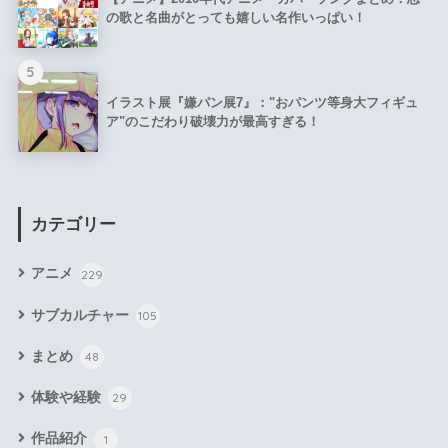
の歌と名曲がとっても嬉しい名作いっぱい！
5
イラスト展『嫌パン展7』："おパンツ等身大フィギュ
ア"のこだわり破壊力が最高すぎる！
カテゴリー
アニメ
229
サブカルチャー
105
まとめ
48
体験や経験
29
作品紹介
1