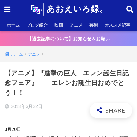
あおえいろ録。
ホーム
ブログ紹介
映画
アニメ
芸術
オススメ記事
【過去記事について】お知らせ＆お願い
ホーム
アニメ
【アニメ】『進撃の巨人 エレン誕生日記
念フェア』───エレンお誕生日おめでと
う！！
2018年3月22日
3月20日