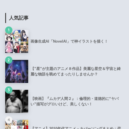
人気記事
1
画像生成AI「NovelAI」で神イラストを描く！
2
【”星”が主題のアニメ８作品】美麗な星空＆宇宙と綺
麗な物語を眺めてまったりしませんか？
3
【映画】『ムカデ人間２』：倫理的・道徳的に“ヤバ
い”描写がグロいけど、美しくない！
4
【アニメ】2010年代アニメ・カバーソングまとめ：恋