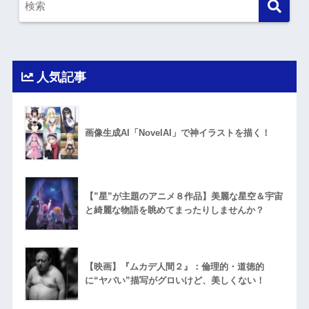
人気記事
画像生成AI「NovelAI」で神イラストを描く！
【”星”が主題のアニメ８作品】美麗な星空＆宇宙
と綺麗な物語を眺めてまったりしませんか？
【映画】『ムカデ人間２』：倫理的・道徳的
に“ヤバい”描写がグロいけど、美しくない！