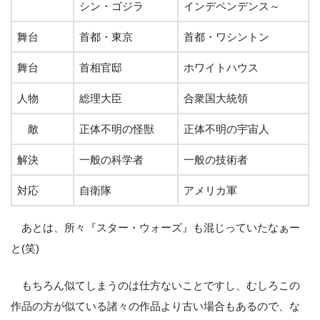
シン・ゴジラ
インデペンデンス～
舞台
首都・東京
首都・ワシントン
舞台
首相官邸
ホワイトハウス
人物
総理大臣
合衆国大統領
敵
正体不明の怪獣
正体不明の宇宙人
解決
一般の科学者
一般の技術者
対応
自衛隊
アメリカ軍
あとは、所々『スター・ウォーズ』も混じっていたなぁー
と(笑)
もちろん似てしまうのは仕方ないことですし、むしろこの
作品の方が似ている諸々の作品より古い場合もあるので、な