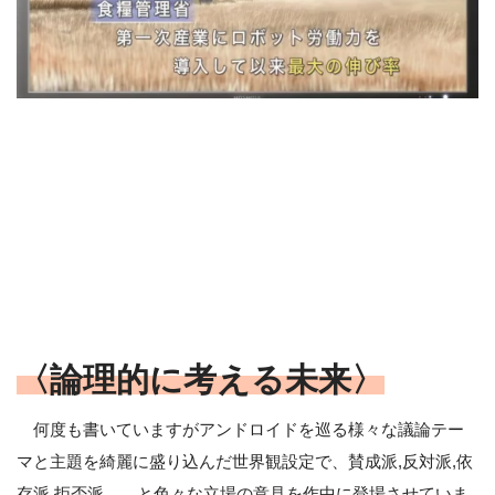
〈論理的に考える未来〉
何度も書いていますがアンドロイドを巡る様々な議論テー
マと主題を綺麗に盛り込んだ世界観設定で、賛成派,反対派,依
存派,拒否派……と色々な立場の意見を作中に登場させていま