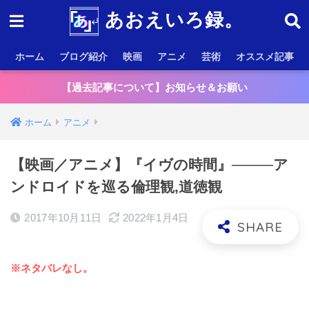
あおえいろ録。
ホーム
ブログ紹介
映画
アニメ
芸術
オススメ記事
【過去記事について】お知らせ＆お願い
ホーム
アニメ
【映画／アニメ】『イヴの時間』────ア
ンドロイドを巡る倫理観,道徳観
2017年10月11日
2022年1月4日
※ネタバレなし。