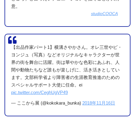
(ここまで書いてきて今更感がありますが、)多少はもちろん
意。
解説パネルありました。しかしそこの情報が十分かという
studioCOOCA
と、(少なくとも私は)不十分だと感じました。
例えば、作家の情報。
「どういう創作活動をしてきたか」という情報はありまし
【出品作家パート1】横溝さやかさん。オレ三世やピ・
た。しかし知りたいのは「どんな障害なのか」という情報。
ヨンジュ（写真）などオリジナルなキャラクターが世
創作の背景にある障害とか本人の想いとかは絶対に必要な情
界の街を舞台に活躍。街は華やかな色彩にあふれ、人
報のように私は感じるのですが。
間や動物たちなど誰もが楽しげに、活き活きとしてい
ます。文部科学省より障害者の生涯教育推進のための
ただし、これには1点反論(?)が。
スペシャルサポート大使に任命。ei
「障害ではなく、作品自身の価値を鑑賞してほし
pic.twitter.com/CeghUgVP49
い」というような考え
があるのかもしれません。
— ここから展 (@kokokara_bunka)
2018年11月16日
これに関してはその通りもっともでしょう。要するに「作
品の範囲」をどこまでと考えるという事なのかなぁと。私は
背景等も含めて作品だと思うので、そうすると「障害」も作
品を観る上では大事な要素になり得ると思います。まして