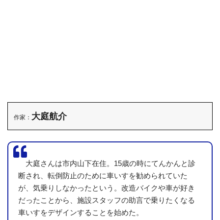
作家自身のHPとかを参照すればもちろん詳しい情報が掲載
されていますが、そうじゃないですよ。会場で作品と情報が
一緒にならないと意味ないと思います。
大庭航介
作家：
大庭さんは市内山下在住。15歳の時にてんかんと診
断され、転倒防止のために車いすを勧められていた
が、気乗りしなかったという。改造バイクや車が好き
だったことから、施設スタッフの助言で乗りたくなる
車いすをデザインすることを始めた。