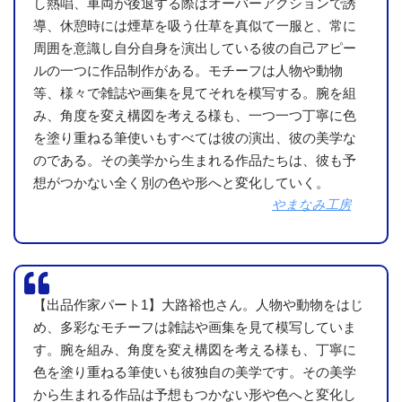
し熱唱、車両が後退する際はオーバーアクションで誘
導、休憩時には煙草を吸う仕草を真似て一服と、常に
周囲を意識し自分自身を演出している彼の自己アピー
ルの一つに作品制作がある。モチーフは人物や動物
等、様々で雑誌や画集を見てそれを模写する。腕を組
み、角度を変え構図を考える様も、一つ一つ丁寧に色
を塗り重ねる筆使いもすべては彼の演出、彼の美学な
のである。その美学から生まれる作品たちは、彼も予
想がつかない全く別の色や形へと変化していく。
やまなみ工房
【出品作家パート1】大路裕也さん。人物や動物をはじ
め、多彩なモチーフは雑誌や画集を見て模写していま
す。腕を組み、角度を変え構図を考える様も、丁寧に
色を塗り重ねる筆使いも彼独自の美学です。その美学
から生まれる作品は予想もつかない形や色へと変化し