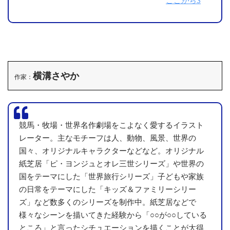
ここから3
横溝さやか
作家：
競馬・牧場・世界名作劇場をこよなく愛するイラスト
(写真は以前行った別の展覧会にて)
レーター。主なモチーフは人、動物、風景、世界の
国々、オリジナルキャラクターなどなど。オリジナル
要するになにが言いたいかというと、「説明をよこせ」と
紙芝居「ピ・ヨンジュとオレ三世シリーズ」や世界の
いうこと。
国をテーマにした「世界旅行シリーズ」子どもや家族
ルネサンス期とか古代ギリシアみたいに系統立った西洋美
の日常をテーマにした「キッズ＆ファミリーシリー
術ではなく、個人的に表現される現代美術なんだから、最後
ズ」など数多くのシリーズを制作中。紙芝居などで
にはちゃんと説明が必要です。
様々なシーンを描いてきた経験から「○○が○○している
ところ」と言ったシチュエーションを描くことが大得