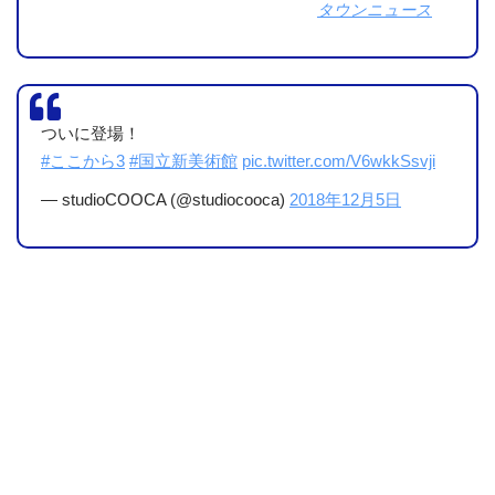
タウンニュース
良かった点も書いておきますね。
まぁ、この企画展に限った話しではないですが、知らなか
った作家さんや組織を知ることができるというのは良いです
ついに登場！
ね。
#ここから3
#国立新美術館
pic.twitter.com/V6wkkSsvji
今回で言えば、作家さんや作家を支援する団体、ギャラリ
— studioCOOCA (@studiocooca)
2018年12月5日
ーの存在、様々なメディアでの展開と表現、新しい技術な
ど。こういう点は実際に触れないと分からないことですか
ら。
たくさん書きましたが、基本的にはすべて私の個人的な感
想なので。
あと、ここに書いた内容は、ちゃんと会場で手渡されたア
ンケートに記入して提出しました。