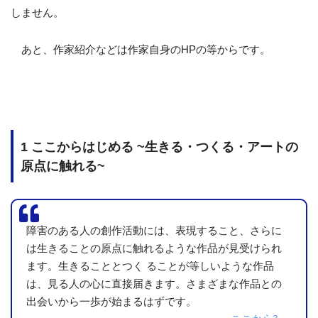
しかし、有名な芸術家のドローイングとかデッサンとかア
しません。
イデアノートとかも似たような状況だったりしますよね。じ
どうして評価されるのかと言えば、「コンセプ
ゃあ、
あと、作家紹介などは作家自身のHPの等からです。
ト」や「役割＆影響」がはっきりしている
からですよ。
現代美術家の草間彌生さん。
水玉模様の「カボチャ」とかが有名です。正直、「水玉な
ら誰でも描けるんじゃね？」なんて思いますが、彼女が評価
1 ここからはじめる ~生きる・つくる・アートの
される理由の1つは「幼少期の強迫障害による幻覚が苦しかっ
原点に触れる~
た」という部分が根底にあり、死に物狂いで創作活動を続け
ているから。（私の拙い理解ですが。）
障害のある人の創作活動には、表現すること、さらに
ここでもやっぱり、「理由」や「背景」に当たる「コンセ
は生きることの原点に触れるような作品が見受けられ
プト」が存在しています。
ます。生きることとつく ることが等しいような作品
は、見る人の心に直接届きます。さまざまな作品との
出会いから一歩が始まるはずです。