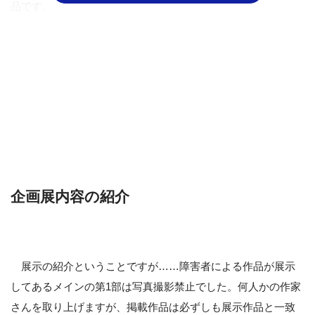
品です。
しかし、その作品について「何も書かれていません」。
普通、作品のコンセプトとか作家自身の解説とかが脇に掲
載してあるものなのではないでしょうか？
個人的にコンセプチュアルアートとか現代美術が好きで、
そういう作品って必ず“コンセプト”があります。今回展示され
ていた作品も「現代美術」に分類されるでしょうから、そう
いう部分が欲しかったです。
企画展内容の紹介
ただの“お絵かき”
かなり辛辣な言い方になりますが、
で
すよ。
結構ぐちゃぐちゃな絵が多かったり、意味不明な作品とか
もあったりして、悪い言い方をすれば「子どもの落書き」の
展示の紹介ということですが……障害者による作品が展示
ようなもの。
してあるメインの第1部は写真撮影禁止でした。何人かの作家
さんを取り上げますが、掲載作品は必ずしも展示作品と一致