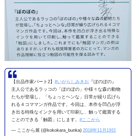
【出品作家パート2】
#いがらしみきお
『ぼのぼの』
主人公であるラッコの「ぼのぼの」や様々な森の動物
たちが登場し、「ちょっとヘンな」日常が繰り広げら
れる４コママンガ作品です。今回は、本作を凹凸が浮
き出る特殊なインクを用いて印刷し、触って鑑賞する
ことのできる「触図」にします。
#ここから
— ここから展 (@kokokara_bunka)
2018年11月19日