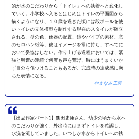
的が水のこだわりから「トイレ」への執着へと変化し
ていく。小学校へ入るとはじめはトイレの平面図から
描くようになり、１０歳を過ぎた頃には段ボールを使
いトイレの立体模型を制作する現在のスタイルが確立
される。壁の色、便器の配置、鏡やパイプの素材、窓
のセロハン紙等、彼はイメージを常に持ち、すべてに
おいて妥協はしない。作り上げる過程においては、緊
張と興奮の連続で何度も声を荒げ、時にはうまくいか
ず自分を傷つけることもあるが、完成時の達成感に満
ちた表情になる。
やまなみ工房
【出品作家パート1】熊田史康さん。幼少の頃から水へ
のこだわりが強く、外出時にはまずトイレを確認し、
水洗を流していました。いつしか水からトイレへの執