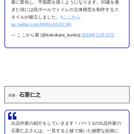
着に変化し、平面図を描くようになります。10歳を過
ぎた頃には段ボールでトイレの立体模型を制作するス
タイルが確立しました。
#ここから
pic.twitter.com/NRKxXGGC4R
— ここから展 (@kokokara_bunka)
2018年11月15日
石栗仁之
作家：
出品作家の紹介をしていきます！パート1の出品作家の
石栗仁之さんは、一見すると線で描いた細密な絵画に