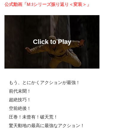
公式動画「M:Iシリーズ振り返り＜変装＞」
もう、とにかくアクションが最強！
前代未聞！
超絶技巧！
空前絶後！
圧巻！未曾有！破天荒！
驚天動地の最高に最強なアクション！