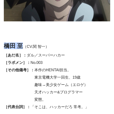
橋田 至
（CV.関 智一）
［あだ名］：
ダル／スーパーハカー
［ラボメン］：
No.003
［その他備考］：
本作のHENTAI担当。
東京電機大学一回生、19歳
趣味→美少女ゲーム（エロゲ）
天才ハッカー&プログラマー
変態。
［代表台詞］：
「そこは、ハッカーだろ 常考。」