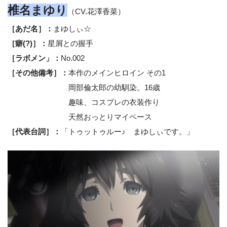
椎名まゆり
（CV.花澤香菜）
［あだ名］：
まゆしぃ☆
［癖(?)］：
星屑との握手
［ラボメン」：
No.002
［その他備考］：
本作のメインヒロイン その1
岡部倫太郎の幼馴染。16歳
趣味、コスプレの衣装作り
天然おっとりマイペース
［代表台詞］：
「トゥットゥルー♪ まゆしぃです。」