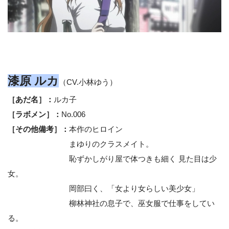
漆原 ルカ
（CV.小林ゆう）
［あだ名］：
ルカ子
［ラボメン］：
No.006
［その他備考］：
本作のヒロイン
まゆりのクラスメイト。
恥ずかしがり屋で体つきも細く 見た目は少
女。
岡部曰く、「女より女らしい美少女」
柳林神社の息子で、巫女服で仕事をしてい
る。