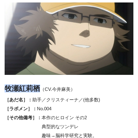
牧瀬紅莉栖
（CV.今井麻美）
［あだ名］：
助手／クリスティーナ／(他多数)
［ラボメン］：
No.004
［その他備考］：
本作のヒロイン その2
典型的なツンデレ
趣味→脳科学研究と実験。