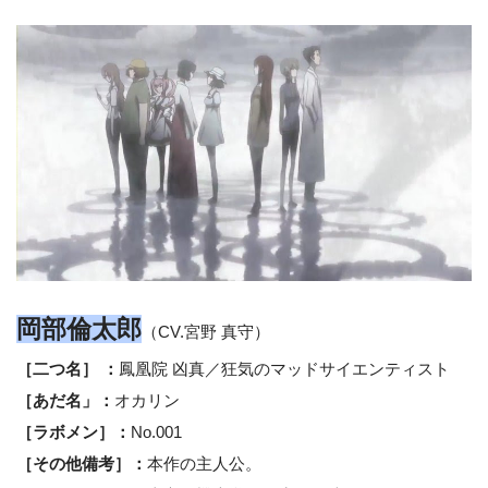
岡部倫太郎
（CV.宮野 真守）
［二つ名］ ：
鳳凰院 凶真／狂気のマッドサイエンティスト
［あだ名」：
オカリン
［ラボメン］：
No.001
［その他備考］：
本作の主人公。