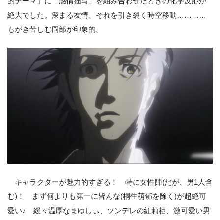
的テーマ」に「感情描写」を組み合わせたときの化学反応が
絶大でした。深まる友情、それを引き裂く時空移動…………
もがき苦しむ岡部が印象的。
キャラクターが魅力的すぎる！ 特に女性陣(だが、男1人含
む)！ まず何よりも第一に皆んな(桐生萌郁を除く)が超絶可
愛い♪ 緩々温厚なまゆしぃ、ツンデレの紅莉栖、激可愛い男