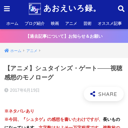
あおえいろ録。
ホーム
ブログ紹介
映画
アニメ
芸術
オススメ記事
【過去記事について】お知らせ＆お願い
ホーム
アニメ
【アニメ】シュタインズ・ゲート───視聴
感想のモノローグ
2017年6月19日
※ネタバレあり
※今回、『シュタゲ』の感想を書いたわけですが、
長いもの
になっています。
文字数はおよそ一万字程度です。複数枚の