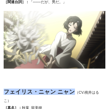
［関連台詞］：
「───だが、男だ。」
フェイリス・ニャン ニャン
（CV.桃井はる
こ）
［真名］：
秋葉 留美穂