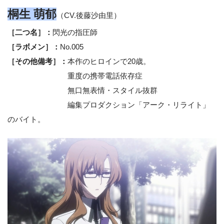
桐生 萌郁
（CV.後藤沙由里）
［二つ名］：
閃光の指圧師
［ラボメン］：
No.005
［その他備考］：
本作のヒロインで20歳。
重度の携帯電話依存症
無口無表情・スタイル抜群
編集プロダクション「アーク・リライト」
のバイト。