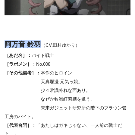
阿万音 鈴羽
（CV.田村ゆかり）
［あだ名］：
バイト戦士
［ラボメン］：
No.008
［その他備考］：
本作のヒロイン
天真爛漫 元気っ娘。
少々常識外れな面あり。
なぜか牧瀬紅莉栖を嫌う。
未来ガジェット研究所の階下のブラウン管
工房のバイト。
［代表台詞］：
「あたしはガキじゃない、一人前の戦士だ
よ。」