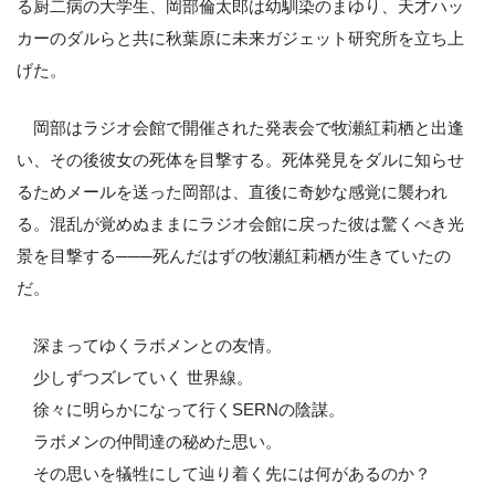
る厨二病の大学生、岡部倫太郎は幼馴染のまゆり、天才ハッ
カーのダルらと共に秋葉原に未来ガジェット研究所を立ち上
げた。
岡部はラジオ会館で開催された発表会で牧瀬紅莉栖と出逢
い、その後彼女の死体を目撃する。死体発見をダルに知らせ
るためメールを送った岡部は、直後に奇妙な感覚に襲われ
る。混乱が覚めぬままにラジオ会館に戻った彼は驚くべき光
景を目撃する───死んだはずの牧瀬紅莉栖が生きていたの
だ。
深まってゆくラボメンとの友情。
少しずつズレていく 世界線。
徐々に明らかになって行くSERNの陰謀。
ラボメンの仲間達の秘めた思い。
その思いを犠牲にして辿り着く先には何があるのか？