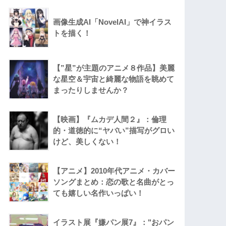
画像生成AI「NovelAI」で神イラス
トを描く！
【”星”が主題のアニメ８作品】美麗
な星空＆宇宙と綺麗な物語を眺めて
まったりしませんか？
【映画】『ムカデ人間２』：倫理
的・道徳的に“ヤバい”描写がグロい
けど、美しくない！
【アニメ】2010年代アニメ・カバー
ソングまとめ：恋の歌と名曲がとっ
ても嬉しい名作いっぱい！
イラスト展『嫌パン展7』："おパン