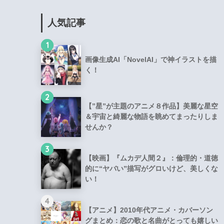
人気記事
1
画像生成AI「NovelAI」で神イラストを描
く！
2
【”星”が主題のアニメ８作品】美麗な星空
＆宇宙と綺麗な物語を眺めてまったりしま
せんか？
3
【映画】『ムカデ人間２』：倫理的・道徳
的に“ヤバい”描写がグロいけど、美しくな
い！
4
【アニメ】2010年代アニメ・カバーソン
グまとめ：恋の歌と名曲がとっても嬉しい