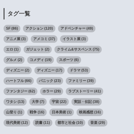
タグ一覧
SF
(86)
アクション
(120)
アドベンチャー
(49)
アニメ展
(3)
アメコミ
(37)
イラスト展
(3)
エロ
(1)
ガジェット
(2)
クライム&サスペンス
(75)
グルメ
(2)
コメディ
(19)
スポーツ
(6)
ディズニー
(2)
ディズニー
(17)
ドラマ
(53)
ハートフル
(66)
パニック
(23)
ファミリー
(39)
ファンタジー
(62)
ホラー
(29)
ラブストーリー
(41)
ワタシ
(13)
大学
(7)
宇宙
(22)
実話・伝記
(38)
山登り
(1)
戦争
(16)
日本美術
(1)
映画感想
(16)
現代美術
(12)
読書
(11)
都市と社会
(10)
音楽
(29)