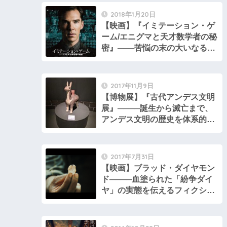
2018年1月20日
【映画】『イミテーション・ゲ
ーム/エニグマと天才数学者の秘
密』───苦悩の末の大いなる偉
業
2017年11月9日
【博物展】『古代アンデス文明
展』────誕生から滅亡まで、
アンデス文明の歴史を体系的
に。
2017年7月31日
【映画】ブラッド・ダイヤモン
ド────血塗られた「紛争ダイ
ヤ」の実態を伝えるフィクショ
ン・ドキュメンタリー