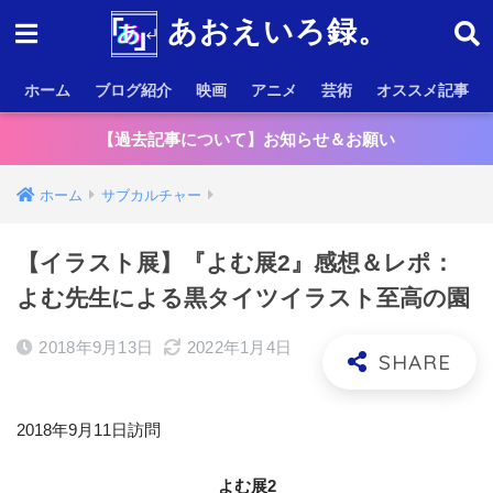
あおえいろ録。
ホーム
ブログ紹介
映画
アニメ
芸術
オススメ記事
【過去記事について】お知らせ＆お願い
ホーム
サブカルチャー
【イラスト展】『よむ展2』感想＆レポ：
よむ先生による黒タイツイラスト至高の園
2018年9月13日
2022年1月4日
2018年9月11日訪問
よむ展2