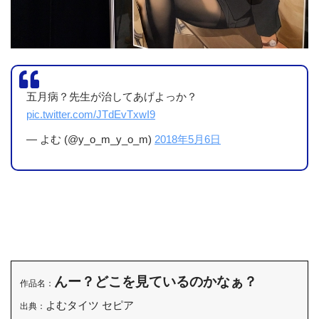
五月病？先生が治してあげよっか？
pic.twitter.com/JTdEvTxwI9
— よむ (@y_o_m_y_o_m)
2018年5月6日
んー？どこを見ているのかなぁ？
作品名：
よむタイツ セピア
出典：