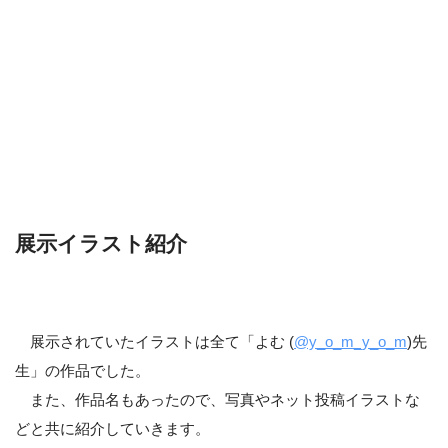
よむ先生のイ
それから、これはただの私の好みですが、
ラストがあまり好きではない
と感じました。
見に行っている立場の私の、完全にわがままで失礼な発言
ですけど、好き嫌いはしかたないです。
展示イラスト紹介
「表情」
多分、一番気になったのは
です。
この点に関しては完全に管制の問題かもしれませんが。メ
インはタイツですが、それでも表情は大切です。描かれた彼
女たちを見ていると、照れているのか喜んでいるのか、淑女
展示されていたイラストは全て「よむ (
@y_o_m_y_o_m
)先
なのか痴女なのかいまいち読み取れなかったです。
生」の作品でした。
また、作品名もあったので、写真やネット投稿イラストな
どと共に紹介していきます。