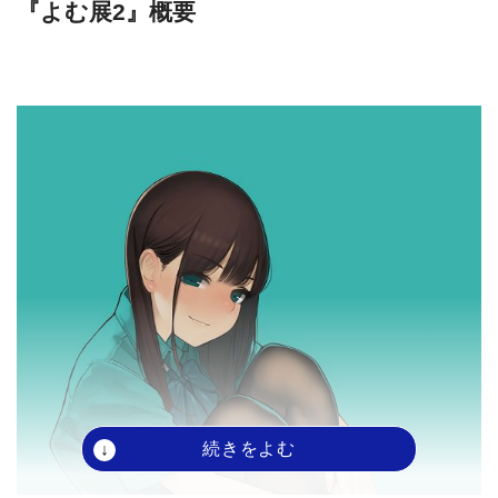
『よむ展2』概要