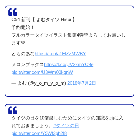
C94 新刊【 よむタイツ Hisui 】
予約開始！
フルカラータイツイラスト集第4弾💚よろしくお願いし
ます💚
とらのあな
https://t.co/a1FfZzMWBY
メロンブックス
https://t.co/jJV2xmYC9e
pic.twitter.com/U3Wm00kqnW
— よむ (@y_o_m_y_o_m)
2018年7月2日
描かれる「タイツ」に関しては、さすが専門のイラストレ
ーターさんというだけあって、見せ方というか構図というか
が凄いと思います。
タイツの日を10倍楽しむためにタイツの知識を頭に入
「質感」も凄かったです！
れておきましょう。
#タイツの日
その後に見た『くろタイツ展』の方が綺麗な質感の絵が多
pic.twitter.com/Y9Wf3ph2I8