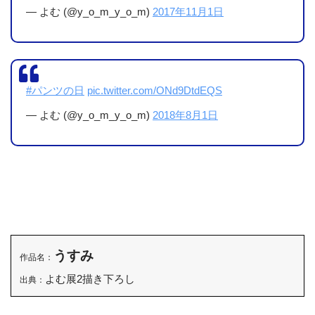
かったです。
— よむ (@y_o_m_y_o_m)
2017年11月1日
#パンツの日
pic.twitter.com/ONd9DtdEQS
— よむ (@y_o_m_y_o_m)
2018年8月1日
うすみ
作品名：
例の“立体マウスパッド”が展示
あとは、
してありま
よむ展2描き下ろし
出典：
した！