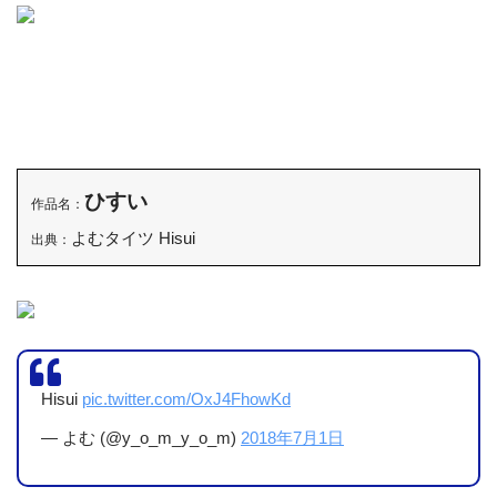
しかも、お触り自由、写真撮影も自由！
最初、見て笑いました(笑) だって、タイツと思しき布を履
いているんですもん(笑)
しっかり、堪能させてもらいました！
ひすい
作品名：
よむタイツ Hisui
出典：
Hisui
pic.twitter.com/OxJ4FhowKd
— よむ (@y_o_m_y_o_m)
2018年7月1日