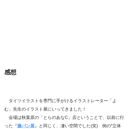
感想
HPに掲載されていた開催内容紹介。
台北でも実施された『よむ展』が、秋葉原に帰ってき
タイツイラストを専門に手がけるイラストレーター「よ
た！
む」先生のイラスト展にいってきました！
多数の新作タイツイラストの展示をお楽しみくださ
会場は秋葉原の「とらのあなC」店ということで、以前に行
い。
った『
嫌パン展
』と同じく、凄い空間でした(笑) 例の“立体
限定グッズも取り揃えて、皆さまのお越しをお待ちし