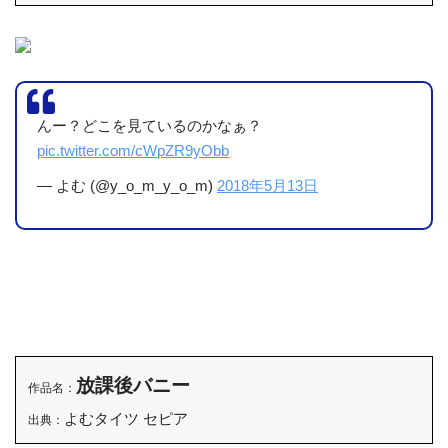
んー？どこを見ているのかなぁ？
pic.twitter.com/cWpZR9yObb
— よむ (@y_o_m_y_o_m)
2018年5月13日
放課後バニー
作品名：
よむタイツ セピア
出典：