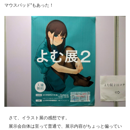
マウスパッド”もあった！
ております！
とらのあな公式サイト
より
また、よむ先生のコメントも掲載されていました。
東京・大阪・名古屋・台北など、何度も開催させてい
ただいているので今更「2」と言われてもピンと来ない
かもしれませんが、展示イラストがごっそり変わりま
した！
新作ばかりなのでイラスト展第一弾の時よりもパワー
アップしています（と信じたい）。
変わらないのはテーマが「タイツ」ということだけで
す。
さて、イラスト展の感想です。
タイツが好きな方もそうでない方もお兄さんもお姉さ
展示会自体は至って普通で、展示内容がちょっと偏ってい
んもお越しいただけると嬉しいです。