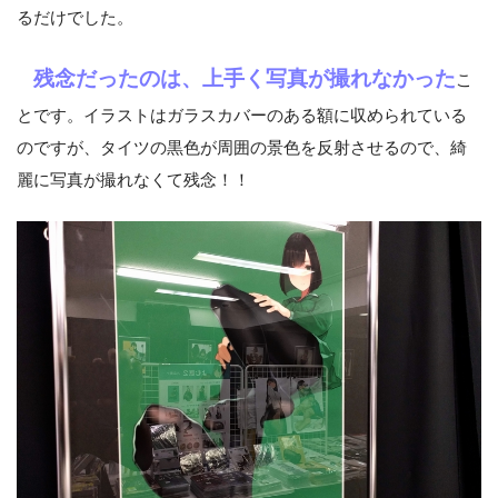
るだけでした。
とらのあな公式サイト
より
残念だったのは、上手く写真が撮れなかった
こ
とです。イラストはガラスカバーのある額に収められている
のですが、タイツの黒色が周囲の景色を反射させるので、綺
麗に写真が撮れなくて残念！！
【開催概要】
場所：とらのあな 秋葉原店C
期間：2018/8/31(金) ～ 9/17(月)
公式サイト：
リンク
【よむ】
Twitter：
リンク
HP「よむ書店」：
リンク
pixiv：
リンク