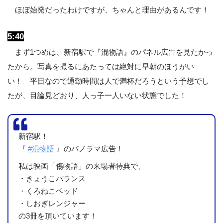
ほぼ始発だったわけですが、ちゃんと理由があるんです！
5:40
まず1つめは、新宿駅で『混物語』のパネル広告を見たかっ
たから。写真を撮るにあたっては絶対に早朝のほうがい
い！ 平日なので通勤時間は人で満杯だろうという予想でし
たが、目論見どおり、人っ子一人いない状態でした！
新宿駅！
『
#混物語
』のパノラマ広告！
私は映画「傷物語」の来場者特典で、
・きょうこバランス
・くろねこベッド
・しおぎレンジャー
の3冊を頂いています！