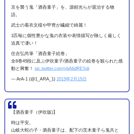
京を襲う鬼「酒呑童子」を、源頼光らが退治する物
語。
武士の着衣文様や甲冑が繊細で綺麗！
1匹毎に個性豊かな鬼の衣装や表情描写が険しく厳しく
迫真で凄い！
住吉弘尚筆「酒呑童子絵巻」
全8巻49段に及ぶ伊吹童子/酒呑童子の絵巻を観られた感
動と興奮！
pic.twitter.com/ybA6dRESdi
— ArA-1 (@1_ARA_1)
2019年2月15日
【酒呑童子（伊吹版)】
時は平安。
山岐大蛇の子・酒呑童子は、配下の茨木童子ら鬼共と