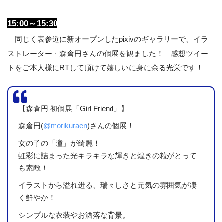
15:00～15:30
同じく表参道に新オープンしたpixivのギャラリーで、イラ
ストレーター・森倉円さんの個展を観ました！ 感想ツイー
トをご本人様にRTして頂けて嬉しいに身に余る光栄です！
【森倉円 初個展「Girl Friend」】
森倉円(
@morikuraen
)さんの個展！
女の子の「瞳」が綺麗！
虹彩に詰まった光キラキラな輝きと煌きの粒がとって
も素敵！
イラストから溢れ迸る、瑞々しさと元気の雰囲気が凄
く鮮やか！
シンプルな衣装やお洒落な背景。