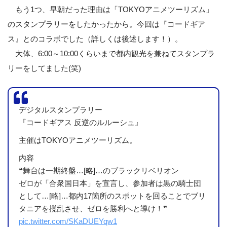
もう1つ、早朝だった理由は「TOKYOアニメツーリズム」
のスタンプラリーをしたかったから。今回は『コードギア
ス』とのコラボでした（詳しくは後述します！）。
大体、6:00～10:00くらいまで都内観光を兼ねてスタンプラ
リーをしてました(笑)
デジタルスタンプラリー
『コードギアス 反逆のルルーシュ』
主催はTOKYOアニメツーリズム。
内容
❝舞台は一期終盤…[略]…のブラックリベリオン
ゼロが「合衆国日本」を宣言し、参加者は黒の騎士団
として…[略]…都内17箇所のスポットを回ることでブリ
タニアを撹乱させ、ゼロを勝利へと導け！❞
pic.twitter.com/SKaDUEYqw1