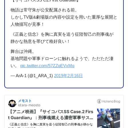
物語は常守朱が公安配属される前。
しかしTV版&劇場版の内容や設定を用いた重厚な展開と
人物描写が見事！
《正義と信念》を胸に真実を追う征陸智己の刑事魂が
静かな熱意を帯びて格好良い！
舞台は沖縄。
基地問題や軍事ドローンに触れるようで、ただただ凄
い。
pic.twitter.com/57ZZqEVxMq
— ArA-1 (@1_ARA_1)
2019年2月16日