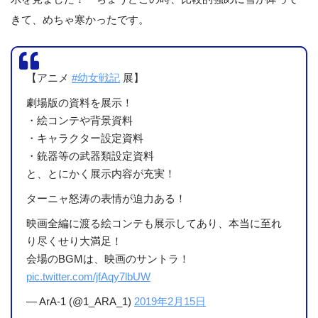
きて、めちゃ寒かったです。
【アニメ
#幼女戦記
展】
劇場版の資料を展示！
・絵コンテや背景資料
・キャラクター設定資料
・銃器等の武器類設定資料
と、とにかく展示内容が充実！
ターニャ怒涛の表情が迫力ある！
映画全編に渡る絵コンテも展示してあり、本当に至れ
り尽くせり大満足！
会場のBGMは、映画のサントラ！
pic.twitter.com/jfAqy7lbUW
— ArA-1 (@1_ARA_1)
2019年2月15日