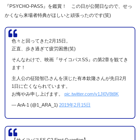
『PSYCHO-PASS』を鑑賞！ この日が公開日なので、せっ
かくなら来場者特典がほしいと頑張ったのです(笑)
色々と回ってきた2月15日。
正直、歩き過ぎて疲労困憊(笑)
そんなわけで、映画『サイコパスSS』の第2章を観てき
ます！
主人公の征陸智己さんを演じた有本欽隆さんが先日2月
1日に亡くなられています。
お悔やみ申し上げます。
pic.twitter.com/v1JI0V8t8K
— ArA-1 (@1_ARA_1)
2019年2月15日
【サイコパスSS C2.First Guardian】