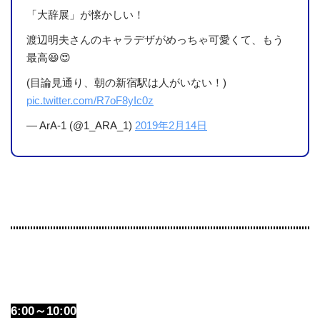
「大辞展」が懐かしい！
渡辺明夫さんのキャラデザがめっちゃ可愛くて、もう
最高😆😍
(目論見通り、朝の新宿駅は人がいない！)
pic.twitter.com/R7oF8yIc0z
— ArA-1 (@1_ARA_1)
2019年2月14日
6:00～10:00