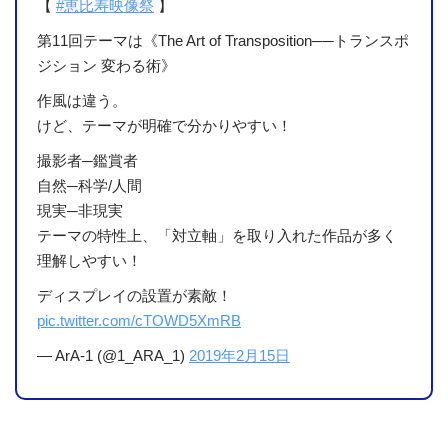
【
#恵比寿映像祭
】
第11回テーマは《The Art of Transposition──トランスポ
ジション 変わる術》
作風は違う。
けど、テーマが明確で分かりやすい！
撮影者─鑑賞者
自然─科学/人間
現実─非現実
テーマの特性上、「対立軸」を取り入れた作品が多く
理解しやすい！
ディスプレイの設置が素敵！
pic.twitter.com/cTOWD5XmRB
— ArA-1 (@1_ARA_1)
2019年2月15日