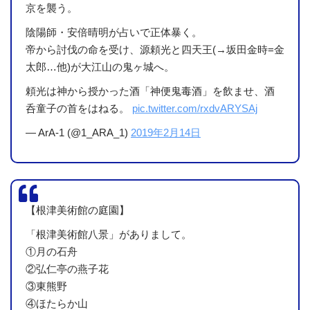
京を襲う。
陰陽師・安倍晴明が占いで正体暴く。
帝から討伐の命を受け、源頼光と四天王(→坂田金時=金
太郎…他)が大江山の鬼ヶ城へ。
頼光は神から授かった酒「神便鬼毒酒」を飲ませ、酒
呑童子の首をはねる。
pic.twitter.com/rxdvARYSAj
— ArA-1 (@1_ARA_1)
2019年2月14日
【根津美術館の庭園】
「根津美術館八景」がありまして。
①月の石舟
②弘仁亭の燕子花
③東熊野
④ほたらか山