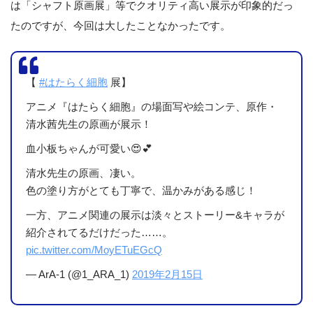
は「シャフト原画展」等でクオリティ高い展示が印象的だっ
たのですが、今回は大したことなかったです。
【
#はたらく細胞
展】
アニメ『はたらく細胞』の場面写や絵コンテ、原作・
清水茜先生の原画が展示！
血小板ちゃんが可愛い😍💕
清水先生の原画、凄い。
色の塗り方がとても丁寧で、温かみがある感じ！
一方、アニメ関連の展示は淡々とストーリー&キャラが
紹介されてるだけだった……。
pic.twitter.com/MoyETuEGcQ
— ArA-1 (@1_ARA_1)
2019年2月15日