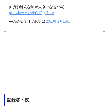
((ほぼ)皆んな胸が大きいなぁ〜///)
pic.twitter.com/Iq3dGgL7mV
— ArA-1 (@1_ARA_1)
2019年2月15日
記録③：夜