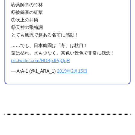
⑤薬師堂の竹林
⑥披錦斎の紅葉
⑦吹上の井筒
⑧天神の飛梅詞
とても風流で趣ある名前に感動！
……でも、日本庭園は「冬」は駄目！
葉は枯れ、水も少なく、茶色い景色で非常に残念！
pic.twitter.com/HDBpJPgQqR
— ArA-1 (@1_ARA_1)
2019年2月15日