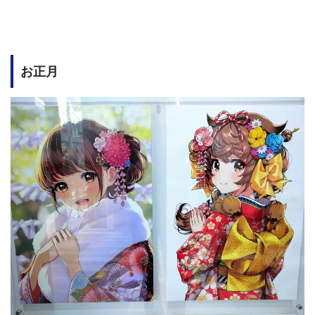
イラストから溢れ出てくるこの煌めきは一体、
何？？
女の子たちの「笑顔パワー」がめっちゃキラキラしてい
お正月
て、瞳はまるで宝石箱のよう。自然光が優しく降り注ぎ、そ
れを反射する髪の毛の色相がこれまた美麗！
背景の海や空の光、木漏れ日の影、桜など花が醸す温か
さ、アイスやドーナッツなど食べ物の楽しさ────。
理由はいくらでも上げられるけど、なにか言葉にできない
「キラキラ」が込められているようで、惚れ惚れするほど明
るいイラストです！
女の子の可愛さ！
フォルムがとっても好きです！