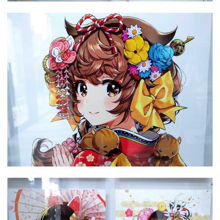
彼女たち、とても”ふっくら”しているというか、程よい肉付
き感というか……。スベスベそうな肌と、フンワリ＆モチモ
チしそうな身体がなんとも可愛い！
彼女たちが身につける衣装は、飾りすぎずにとてもシンプ
ルなのにお洒落で目に焼き付いて離れないほど印象的。長い
髪がなびき、揺れる様子も自然で凄いと思います！
キズナアイちゃん！
いま話題のVtuberの中でも、一番好きな彼女！ 溢れ出る可
愛さが半端ない！
可愛い衣装も、格好いい衣装も、やっぱり森倉円さんのデ
ザインは凄いなぁ～と！ 動画内でも、アイちゃんの長い髪
が揺れるのが本当に大好き！