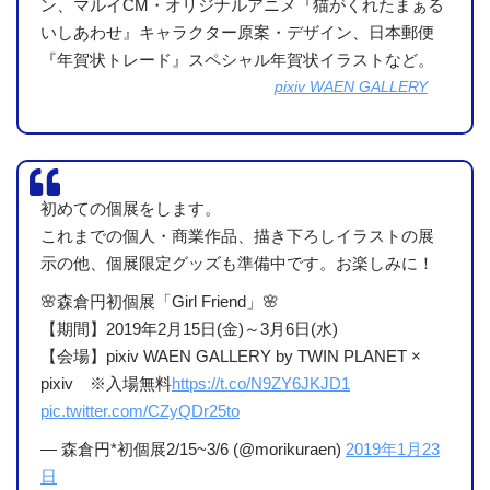
ン、マルイCM・オリジナルアニメ『猫がくれたまぁる
いしあわせ』キャラクター原案・デザイン、日本郵便
『年賀状トレード』スペシャル年賀状イラストなど。
pixiv WAEN GALLERY
初めての個展をします。
これまでの個人・商業作品、描き下ろしイラストの展
示の他、個展限定グッズも準備中です。お楽しみに！
🌸森倉円初個展「Girl Friend」🌸
【期間】2019年2月15日(金)～3月6日(水)
【会場】pixiv WAEN GALLERY by TWIN PLANET ×
pixiv ※入場無料
https://t.co/N9ZY6JKJD1
pic.twitter.com/CZyQDr25to
— 森倉円*初個展2/15~3/6 (@morikuraen)
2019年1月23
日