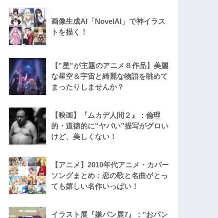
画像生成AI「NovelAI」で神イラス
トを描く！
【”星”が主題のアニメ８作品】美麗
な星空＆宇宙と綺麗な物語を眺めて
まったりしませんか？
【映画】『ムカデ人間２』：倫理
的・道徳的に“ヤバい”描写がグロい
けど、美しくない！
【アニメ】2010年代アニメ・カバー
ソングまとめ：恋の歌と名曲がとっ
ても嬉しい名作いっぱい！
イラスト展『嫌パン展7』："おパン