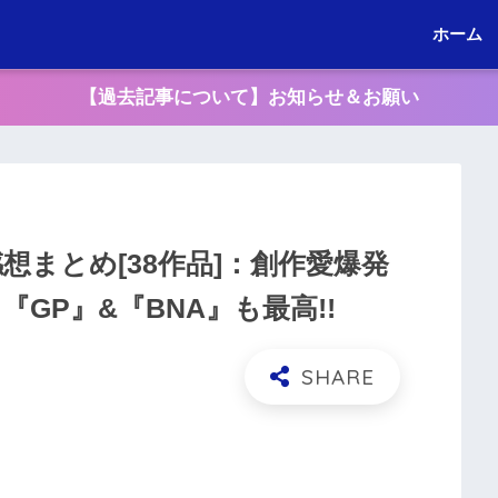
ホーム
【過去記事について】お知らせ＆お願い
】感想まとめ[38作品]：創作愛爆発
『GP』&『BNA』も最高!!