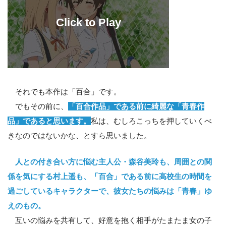
それでも本作は「百合」です。
でもその前に、
「百合作品」である前に綺麗な「青春作
品」であると思います。
私は、むしろこっちを押していくべ
きなのではないかな、とすら思いました。
人との付き合い方に悩む主人公・森谷美玲も、周囲との関
係を気にする村上遥も、「百合」である前に高校生の時間を
過ごしているキャラクターで、彼女たちの悩みは「青春」ゆ
えのもの。
互いの悩みを共有して、好意を抱く相手がたまたま女の子