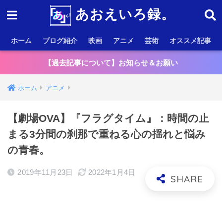
あおえいろ録。
ホーム
ブログ紹介
映画
アニメ
芸術
オススメ記事
【過去記事について】お知らせ＆お願い
ホーム
アニメ
【劇場OVA】『フラグタイム』：時間の止
まる3分間の刹那で重ねる心の揺れと悩み
の青春。
2019年11月23日
2022年1月4日