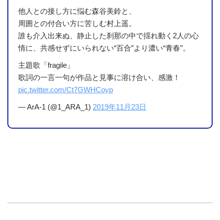
他人との接し方に悩む森谷美鈴と、
周囲との付合い方に苦しむ村上遥。
誰も介入出来ぬ、静止した刹那の中で揺れ動く2人の心
情に、共感せずにいられない“百合”より濃い“青春”。
主題歌「fragile」
歌詞の一言一句が作品と見事に溶け合い、感激！
pic.twitter.com/Ct7GWHCoyp
— ArA-1 (@1_ARA_1)
2019年11月23日