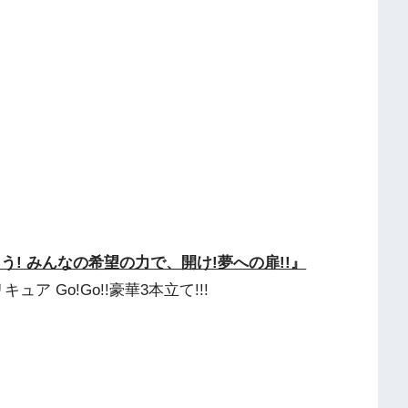
! みんなの希望の力で、開け!夢への扉!!』
ュア Go!Go!!豪華3本立て!!!