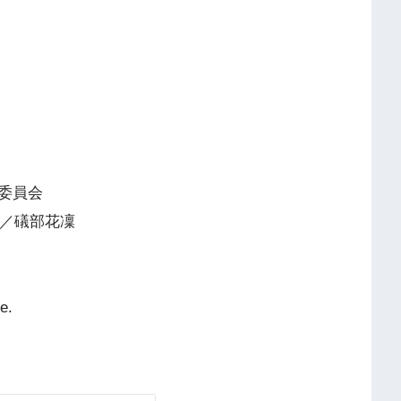
作委員会
ュア／礒部花凜
e.