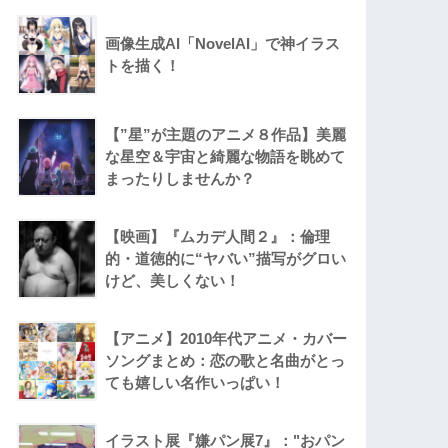
画像生成AI「NovelAI」で神イラス
トを描く！
【”星”が主題のアニメ８作品】美麗
な星空＆宇宙と綺麗な物語を眺めて
まったりしませんか？
【映画】『ムカデ人間２』：倫理
的・道徳的に“ヤバい”描写がグロい
けど、美しくない！
【アニメ】2010年代アニメ・カバー
ソングまとめ：恋の歌と名曲がとっ
ても嬉しい名作いっぱい！
イラスト展『嫌パン展7』："おパン