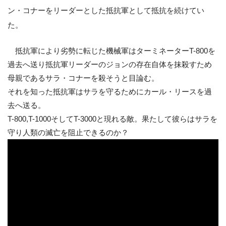
ン・コナーをリーダーとした抵抗軍として抵抗を続けてい
た。
抵抗軍により劣勢に転じた機械軍はターミネーターT-800を
過去へ送り抵抗軍リーダーのジョンの存在自体を抹殺すため
母親であるサラ・コナーを殺そうと目論む。
それを知った抵抗軍はサラを守るためにカール・リースを過
去へ送る。
T-800,T-1000そしてT-3000と現れる敵。果たして彼らはサラを
守り人類の滅亡を阻止できるのか？