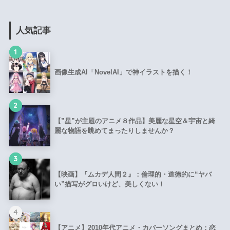
人気記事
1
画像生成AI「NovelAI」で神イラストを描く！
2
【”星”が主題のアニメ８作品】美麗な星空＆宇宙と綺
麗な物語を眺めてまったりしませんか？
3
【映画】『ムカデ人間２』：倫理的・道徳的に“ヤバ
い”描写がグロいけど、美しくない！
4
【アニメ】2010年代アニメ・カバーソングまとめ：恋