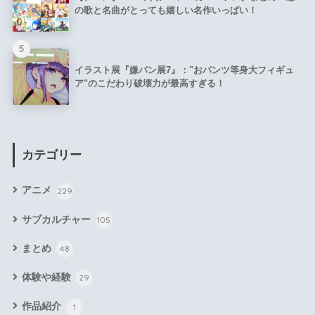
の歌と名曲がとっても嬉しい名作いっぱい！
5
イラスト展『嫌パン展7』："おパンツ等身大フィギュ
ア"のこだわり破壊力が最高すぎる！
カテゴリー
アニメ
229
サブカルチャー
105
まとめ
48
体験や経験
29
作品紹介
1