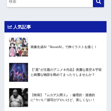
人気記事
画像生成AI「NovelAI」で神イラストを描く！
【”星”が主題のアニメ８作品】美麗な星空＆宇宙
と綺麗な物語を眺めてまったりしませんか？
【映画】『ムカデ人間２』：倫理的・道徳的
に“ヤバい”描写がグロいけど、美しくない！