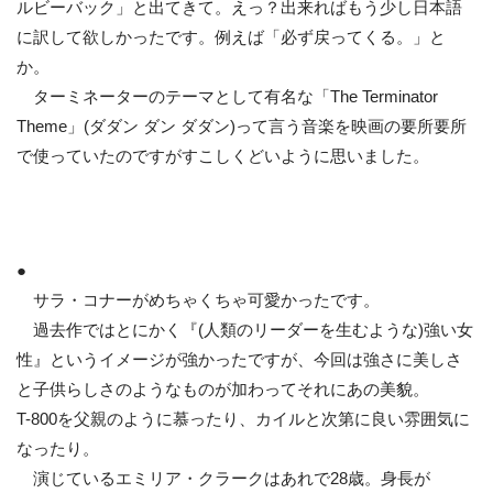
ルビーバック」と出てきて。えっ？出来ればもう少し日本語
に訳して欲しかったです。例えば「必ず戻ってくる。」と
か。
ターミネーターのテーマとして有名な「The Terminator
Theme」(ダダン ダン ダダン)って言う音楽を映画の要所要所
で使っていたのですがすこしくどいように思いました。
●
サラ・コナーがめちゃくちゃ可愛かったです。
過去作ではとにかく『(人類のリーダーを生むような)強い女
性』というイメージが強かったですが、今回は強さに美しさ
と子供らしさのようなものが加わってそれにあの美貌。
T-800を父親のように慕ったり、カイルと次第に良い雰囲気に
なったり。
演じているエミリア・クラークはあれで28歳。身長が