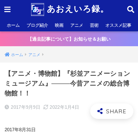
あおえいろ録。
ホーム
ブログ紹介
映画
アニメ
芸術
オススメ記事
【過去記事について】お知らせ＆お願い
ホーム
アニメ
【アニメ・博物館】『杉並アニメーション
ミュージアム』────今昔アニメの総合博
物館！！
2017年9月9日
2022年1月4日
2017年8月31日