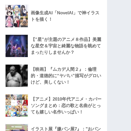
画像生成AI「NovelAI」で神イラス
トを描く！
【”星”が主題のアニメ８作品】美麗
な星空＆宇宙と綺麗な物語を眺めて
まったりしませんか？
【映画】『ムカデ人間２』：倫理
的・道徳的に“ヤバい”描写がグロい
けど、美しくない！
【アニメ】2010年代アニメ・カバー
ソングまとめ：恋の歌と名曲がとっ
ても嬉しい名作いっぱい！
イラスト展『嫌パン展7』："おパン