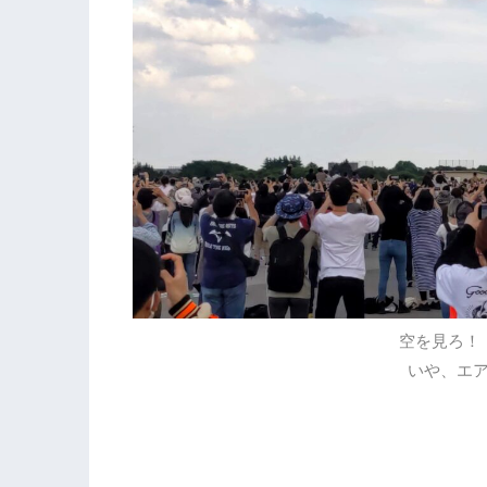
空を見ろ！
いや、エ