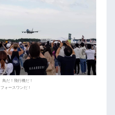
 鳥だ！飛行機だ！
アフォースワンだ！