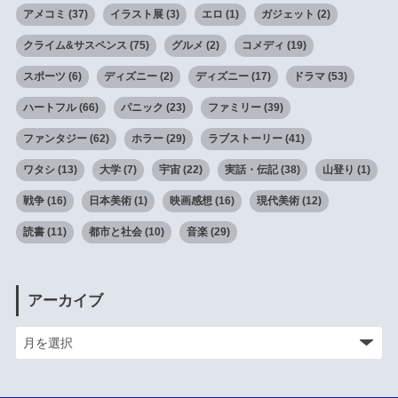
アメコミ
(37)
イラスト展
(3)
エロ
(1)
ガジェット
(2)
クライム&サスペンス
(75)
グルメ
(2)
コメディ
(19)
スポーツ
(6)
ディズニー
(2)
ディズニー
(17)
ドラマ
(53)
ハートフル
(66)
パニック
(23)
ファミリー
(39)
ファンタジー
(62)
ホラー
(29)
ラブストーリー
(41)
ワタシ
(13)
大学
(7)
宇宙
(22)
実話・伝記
(38)
山登り
(1)
戦争
(16)
日本美術
(1)
映画感想
(16)
現代美術
(12)
読書
(11)
都市と社会
(10)
音楽
(29)
アーカイブ