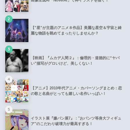
画像生成AI「NovelAI」で神イラストを描く！
2
【”星”が主題のアニメ８作品】美麗な星空＆宇宙と綺
麗な物語を眺めてまったりしませんか？
3
【映画】『ムカデ人間２』：倫理的・道徳的に“ヤバ
い”描写がグロいけど、美しくない！
4
【アニメ】2010年代アニメ・カバーソングまとめ：恋
の歌と名曲がとっても嬉しい名作いっぱい！
5
イラスト展『嫌パン展7』："おパンツ等身大フィギュ
ア"のこだわり破壊力が最高すぎる！