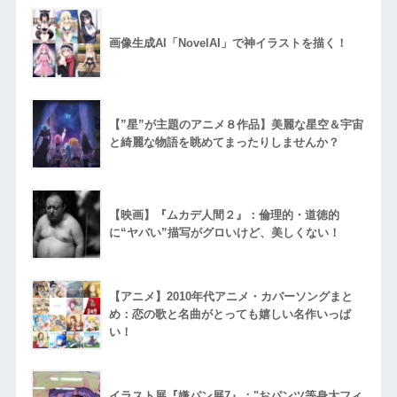
画像生成AI「NovelAI」で神イラストを描く！
【”星”が主題のアニメ８作品】美麗な星空＆宇宙
と綺麗な物語を眺めてまったりしませんか？
【映画】『ムカデ人間２』：倫理的・道徳的
に“ヤバい”描写がグロいけど、美しくない！
【アニメ】2010年代アニメ・カバーソングまと
め：恋の歌と名曲がとっても嬉しい名作いっぱ
い！
イラスト展『嫌パン展7』："おパンツ等身大フィ