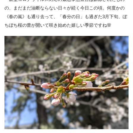
の、まだまだ油断ならない日々が続く今日この頃。何度かの
《春の嵐》も通り去って、「春分の日」も過ぎた3月下旬、ぼ
ちぼち桜の蕾が開いて咲き始めた嬉しい季節ですね🌸