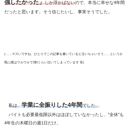
強したかった」
しか浮かばない
ので、本当に幸せな4年間
だったと思います。そう信じたいし、事実そうでした。
(……マズいですね、ひとりでこの記事を書いていると泣いちゃいそう……というか
既に瞳はウルウルで3割くらい泣いてしまっています 笑)
学業に全振りした4年間
私は、
でした。
バイトも必要最低限以外はほぼしていなかったし、”全休”も
4年生の木曜日の週1日だけ。