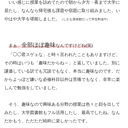
いい感じに授業を詰めてたので朝から夕方・夜まで大学に
居たし、なんなら帰宅後も課題や宿題に取り組みました。い
やはや大学を堪能しました。
（しかも美術館だって学生料金!!!）
全部ほぼ趣味
まぁ、
なんですけどね(笑)
「◯◯君スゲェな」と時々言われたこともありますけど、
その時はいつも「趣味だからね～」と返していました。別に
謙遜している訳でも冗談でもなく、本当に趣味なのです。だ
からよっぽど嫌いな必修科目以外は苦痛でもなく、非常に楽
しんで勉強をしていました。
そう、趣味なので興味ある分野の授業は色々と顔を出して
みたし、大学図書館もフル活用したし、最高でしたね。なん
だかもう、ただただ純粋に楽しかったです。