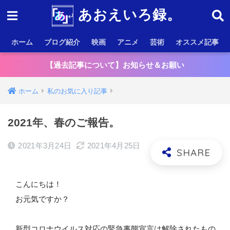
あおえいろ録。
ホーム
ブログ紹介
映画
アニメ
芸術
オススメ記事
【過去記事について】お知らせ＆お願い
ホーム
私のお気に入り記事
2021年、春のご報告。
2021年3月24日
2021年4月25日
こんにちは！
お元気ですか？
新型コロナウイルス対応の緊急事態宣言は解除されたもの