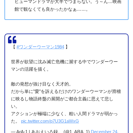
ヒューマンドラマが大半でつまらない。う～ん…映画
館で観なくても良かったかなぁ……。
【
#ワンダーウーマン1984
】
世界が欲望に沈み滅亡危機に瀕する中でワンダーウー
マンの活躍を描く。
敵の発想が抜け目なく天才的。
だから単に”愛”を訴えるだけのワンダーウーマンが滑稽
に映るし物語終盤の展開がご都合主義に思えて悲し
い。
アクションが極端に少なく、粗い人間ドラマが弱かっ
た。
pic.twitter.com/p7U3G1aWxG
— ArA-1 | あおえいろ録。 (@1_ARA_1)
December 24,