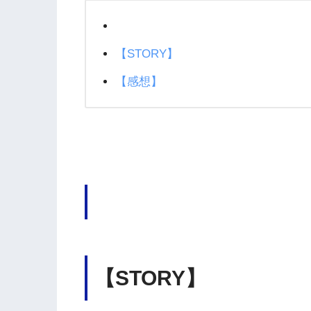
【STORY】
【感想】
【STORY】