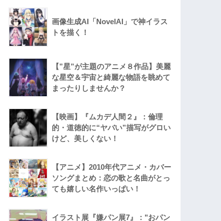
画像生成AI「NovelAI」で神イラス
トを描く！
【”星”が主題のアニメ８作品】美麗
な星空＆宇宙と綺麗な物語を眺めて
まったりしませんか？
【映画】『ムカデ人間２』：倫理
的・道徳的に“ヤバい”描写がグロい
けど、美しくない！
【アニメ】2010年代アニメ・カバー
ソングまとめ：恋の歌と名曲がとっ
ても嬉しい名作いっぱい！
イラスト展『嫌パン展7』："おパン