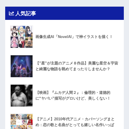
人気記事
画像生成AI「NovelAI」で神イラストを描く！
【”星”が主題のアニメ８作品】美麗な星空＆宇宙
と綺麗な物語を眺めてまったりしませんか？
【映画】『ムカデ人間２』：倫理的・道徳的
に“ヤバい”描写がグロいけど、美しくない！
【アニメ】2010年代アニメ・カバーソングまと
め：恋の歌と名曲がとっても嬉しい名作いっぱ