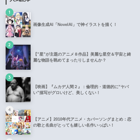
1
画像生成AI「NovelAI」で神イラストを描く！
2
【”星”が主題のアニメ８作品】美麗な星空＆宇宙と綺
麗な物語を眺めてまったりしませんか？
3
【映画】『ムカデ人間２』：倫理的・道徳的に“ヤバ
い”描写がグロいけど、美しくない！
4
【アニメ】2010年代アニメ・カバーソングまとめ：恋
の歌と名曲がとっても嬉しい名作いっぱい！