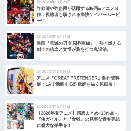
2020年10月23日
詐欺師や強盗団が活躍する映画&アニメ８
作：視聴者も騙される痛快ケイパームービ
ー!!
2020年10月17日
映画『鬼滅の刃 無限列車編』：熱く燃える
剣士の信念と覚悟が胸を打つ鬼退治。
2020年10月14日
アニメ『GREAT PRETENDER』制作資料
展：LAで活躍する詐欺師を描く原画展！
2020年10月12日
【2020年夏アニメ】感想まとめ«13作品»：
『俺ガイル』と『食戟』の見事な青春完結
に盛大な拍手を!!