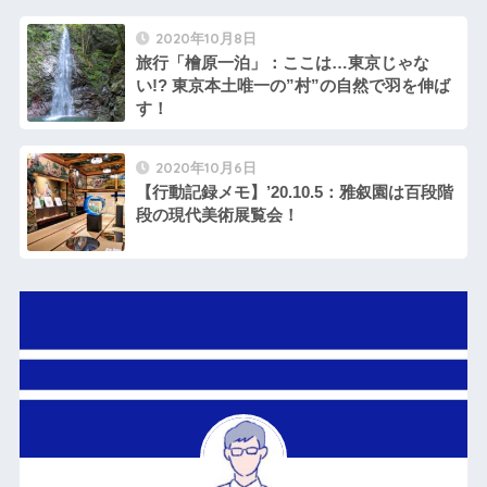
2020年10月8日
旅行「檜原一泊」：ここは…東京じゃな
い!? 東京本土唯一の”村”の自然で羽を伸ば
す！
2020年10月6日
【行動記録メモ】’20.10.5：雅叙園は百段階
段の現代美術展覧会！