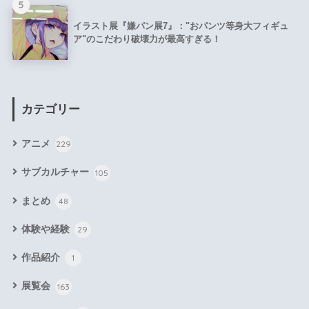
5
イラスト展『嫌パン展7』："おパンツ等身大フィギュ
ア"のこだわり破壊力が最高すぎる！
カテゴリー
アニメ
229
サブカルチャー
105
まとめ
48
体験や経験
29
作品紹介
1
展覧会
163