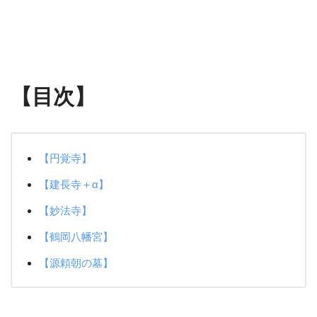
【目次】
【円覚寺】
【建長寺＋α】
【妙法寺】
【鶴岡八幡宮】
【源頼朝の墓】