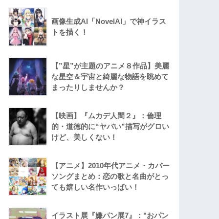
画像生成AI「NovelAI」で神イラス
トを描く！
【”星”が主題のアニメ８作品】美麗
な星空＆宇宙と綺麗な物語を眺めて
まったりしませんか？
【映画】『ムカデ人間２』：倫理
的・道徳的に“ヤバい”描写がグロい
けど、美しくない！
【アニメ】2010年代アニメ・カバー
ソングまとめ：恋の歌と名曲がとっ
ても嬉しい名作いっぱい！
イラスト展『嫌パン展7』："おパン