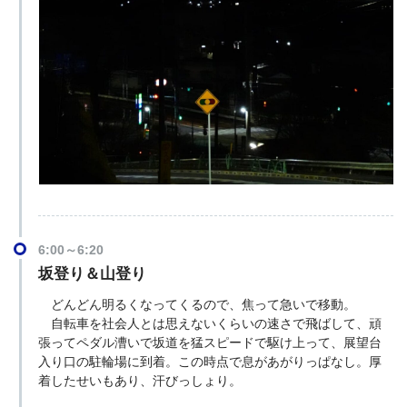
6:00～6:20
坂登り＆山登り
どんどん明るくなってくるので、焦って急いで移動。
自転車を社会人とは思えないくらいの速さで飛ばして、頑
張ってペダル漕いで坂道を猛スピードで駆け上って、展望台
入り口の駐輪場に到着。この時点で息があがりっぱなし。厚
着したせいもあり、汗びっしょり。