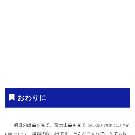
おわりに
初日の出🌄を見て、富士山🗻も見て
（思い出せば年末にはナス🍆
、縁起の良い日です。そんなこんなで、とても良
も買いました）