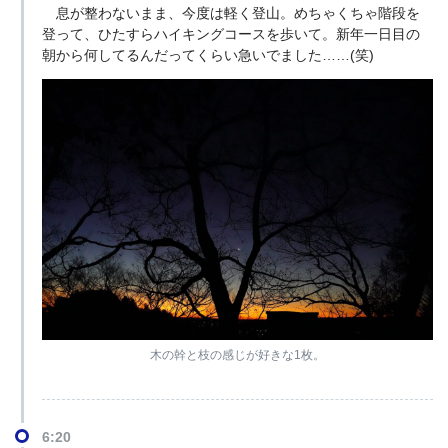
息が整わないまま、今度は軽く登山。めちゃくちゃ階段を
登って、ひたすらハイキングコースを歩いて。新年一日目の
朝から何してるんだってくらい急いでました……(笑)
木の幹と枝の感じが好きな1枚。
6:20