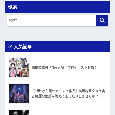
検索
人気記事
画像生成AI「NovelAI」で神イラストを描く！
【”星”が主題のアニメ８作品】美麗な星空＆宇宙
と綺麗な物語を眺めてまったりしませんか？