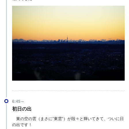
6:45～
初日の出
東の空の雲（まさに”東雲”）が段々と輝いてきて、ついに日
の出です！